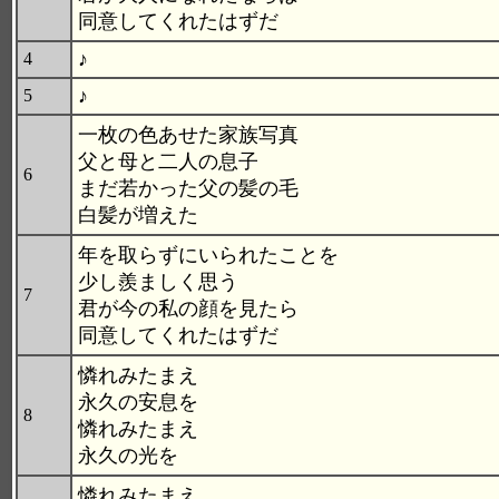
同意してくれたはずだ
♪
4
♪
5
一枚の色あせた家族写真
父と母と二人の息子
6
まだ若かった父の髪の毛
白髪が増えた
年を取らずにいられたことを
少し羨ましく思う
7
君が今の私の顔を見たら
同意してくれたはずだ
憐れみたまえ
永久の安息を
8
憐れみたまえ
永久の光を
憐れみたまえ