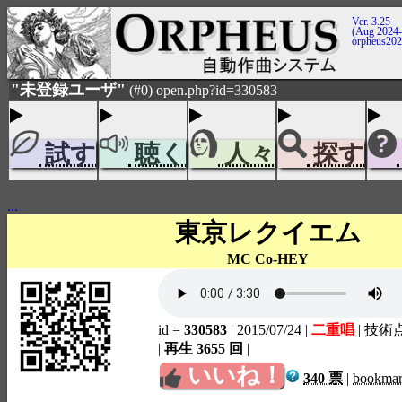
Ver. 3.25
(Aug 2024-
orpheus20
"未登録ユーザ"
(#0) open.php?id=330583
試す
聴く
人々
探す
...
東京レクイエム
MC Co-HEY
id =
330583
| 2015/07/24
|
二重唱
| 技術
|
再生 3655 回
|
いいね！
340 票
|
bookma