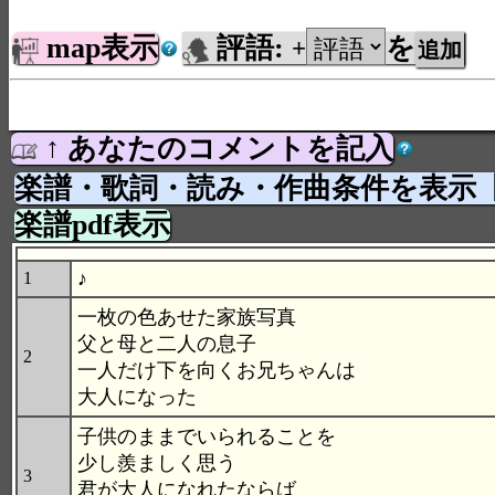
map表示
評語:
を
+
↑ あなたのコメントを記入
楽譜・歌詞・読み・作曲条件を表示
楽譜pdf表示
♪
1
一枚の色あせた家族写真
父と母と二人の息子
2
一人だけ下を向くお兄ちゃんは
大人になった
子供のままでいられることを
少し羨ましく思う
3
君が大人になれたならば