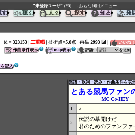
"未登録ユーザ"
(#0)
↓おもな利用メニュー
試す
聴く
人々
探す
知る
発
id =
323153
|
二重唱
| 技術点=
5.8
点
|
再生 2993 回
|
いいね
作曲条件表示
map表示
評語:
を
+
トを記入
楽譜・歌詞・読み・作曲条件を表
とある競馬ファン
MC Co-HEY
♪
1
伝説の幕開けだ
2
君のためのファンファ