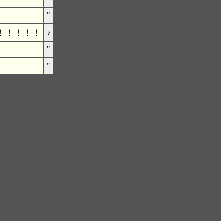
"
！！！！！
♪
"
"