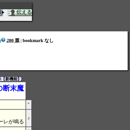
展
伝える
280 票
|
bookmark なし
！
示【新機能】
の断末魔
"
♪
ーレが鳴る