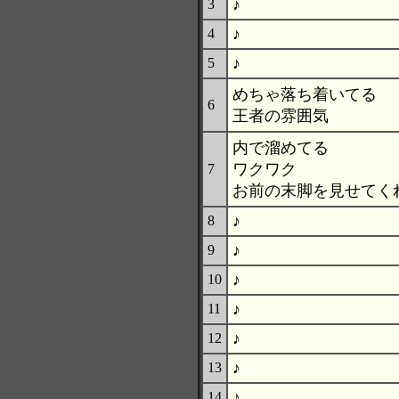
♪
3
♪
4
♪
5
めちゃ落ち着いてる
6
王者の雰囲気
内で溜めてる
ワクワク
7
お前の末脚を見せてく
♪
8
♪
9
♪
10
♪
11
♪
12
♪
13
♪
14