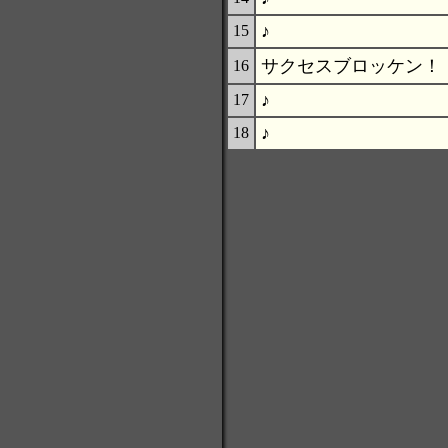
♪
15
サクセスブロッケン！
16
♪
17
♪
18