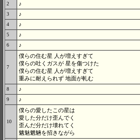
♪
2
♪
3
♪
4
♪
5
♪
6
僕らの住む星 人が増えすぎて
僕らの吐くガスが 星を傷つけた
7
僕らの住む星 人が増えすぎて
重みに耐えられず 地面が軋む
♪
8
♪
9
僕らの愛したこの星は
愛した分だけ歪んでく
10
歪んだ分だけ壊れてく
魑魅魍魎を招きながら