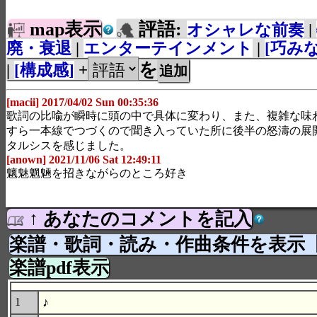
map表示
評語:
オシャレな前奏
|
廃・衰退
|
エンターテインメント
|
[巧み
を
|
[構成感]
+
[macii] 2017/04/02 Sun 00:35:36
歌詞の比喩が瞬時に頭の中で具体に変わり、また、複雑な味
すら一本線でつづくので聞き入っていた所に後半の怒濤の展
タルシスを感じました。
[anown] 2021/11/06 Sat 12:49:11
魑魅魍魎を招きながらのところ好き
↑ あなたのコメントを記入
楽譜・歌詞・読み・作曲条件を表示
楽譜pdf表示
♪
1