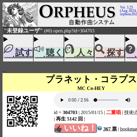
Ver. 3.25
(Aug 2024-
orpheus20
"未登録ユーザ"
(#0) open.php?id=304703
試す
聴く
人々
探す
...
プラネット・コラプス
MC Co-HEY
id =
304703
| 2015/01/15
|
二重唱
| 技術
|
再生 5142 回
|
いいね！
367 票
|
bookma