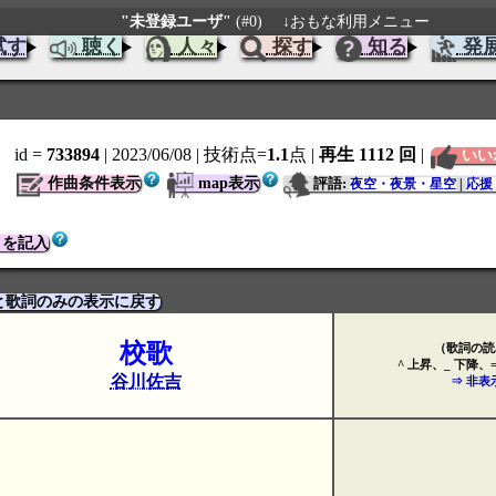
"未登録ユーザ"
(#0)
↓おもな利用メニュー
試す
聴く
人々
探す
知る
発
id =
733894
| 2023/06/08
| 技術点=
1.1
点
|
再生 1112 回
|
いい
作曲条件表示
map表示
評語:
夜空・夜景・星空
|
応援
トを記入
と歌詞のみの表示に戻す
校歌
（歌詞の読
^ 上昇、_ 下降、
谷川佐吉
⇒ 非表