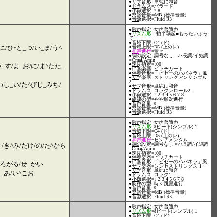
●
サブ音形
=単純に和音
●
ドラムス
=バラード
●
小節選択
=7 8
●
楽器音量
=0dB (標準音量)
●
音源選択
=Fluid R3
●
歌声指定
=女声普通声
●
リズム形
=1拍半弱起■もったいぶっ
て
●
音域下限
=C4 (ド)
に/ひ^と_つ/い_ま/う^
●
音域上限
=D5 (上のレ)
●
和声進行
=堂々
●
調の設定
=調号なし =ハ長調/イ短調
=Cmaj/Amin
●
速度指定
=100
つ_す/よ_お/に/ま^たた_
●
伴奏楽器
=ピッチカート
●
伴奏音形
=「ビゼーのハバネラ」風
●
サブ楽器
=ストリングアンサンブル
2
わし_い/た^びじ_みち/
●
サブ音形
=単純に和音
●
ドラムス
=ロックンロール2
●
小節選択
=1 2 3 4 5 6 7 8
●
旋律の型
=やや順次進行
●
音声音量
=0
●
楽器音量
=0dB (標準音量)
●
音源選択
=Fluid R3
●
歌声指定
=女声普通声
●
リズム形
=8ビート(シンプル) 1
●
音域下限
=C4 (ド)
●
音域上限
=D5 (上のレ)
●
和声進行
=センチメンタル
●
調の設定
=調号なし =ハ長調/イ短調
/き^み/だけ/の/た^から
=Cmaj/Amin
●
速度指定
=100
●
伴奏楽器
=ピッチカート
●
伴奏音形
=「ビゼーのハバネラ」風
^ろがる/せ_かい
●
サブ楽器
=シンセストリングス 1
●
サブ音形
=単純に和音
_あ/い^こお
●
ドラムス
=ロック1
●
小節選択
=1 2 3 4 5 6 7 8
●
旋律の型
=時々跳躍進行
●
音声音量
=0
●
楽器音量
=0dB (標準音量)
●
音源選択
=Fluid R3
●
歌声指定
=女声普通声
●
リズム形
=8ビート(シンプル) 1
●
音域下限
=C4 (ド)