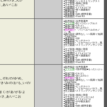
^とみ/の/ぎ_んが
●
サブ楽器
=シンセストリングス 1
●
サブ音形
=単純に和音
さ_あ/い^こお
●
ドラムス
=ロック1
●
小節選択
=1 2 3 4 5 6 7 8
●
旋律の型
=時々跳躍進行
●
音声音量
=0
●
楽器音量
=0dB (標準音量)
●
音源選択
=Fluid R3
●
歌声指定
=女声普通声
●
リズム形
=8ビート(シンプル) 1
●
音域下限
=C4 (ド)
●
音域上限
=D5 (上のレ)
●
和声進行
=「パッヘルベルのカノ
ン」風
●
調の設定
=調号なし =ハ長調/イ短調
=Cmaj/Amin
●
速度指定
=100
●
伴奏楽器
=ピッチカート
●
伴奏音形
=「ビゼーのハバネラ」風
●
サブ楽器
=ストリングアンサンブル
1
●
サブ音形
=単純に和音
●
ドラムス
=バラード
●
小節選択
=1 2 3 4 5 6 7 8
●
旋律の型
=時々跳躍進行
●
音声音量
=0
●
楽器音量
=0dB (標準音量)
●
音源選択
=Fluid R3
●
歌声指定
=女声普通声
●
リズム形
=1拍半弱起■もったいぶっ
て
●
音域下限
=C4 (ド)
●
音域上限
=D5 (上のレ)
_ぞれ/の/ゆ^め_
●
和声進行
=堂々
●
調の設定
=調号なし =ハ長調/イ短調
=Cmaj/Amin
き^み/の/お^も_い/の/
●
速度指定
=100
●
伴奏楽器
=ピッチカート
●
伴奏音形
=「ビゼーのハバネラ」風
●
サブ楽器
=ストリングアンサンブル
まく/が/あ^がる/よ
2
●
サブ音形
=単純に和音
/さ_あ/い^こお
●
ドラムス
=ロックンロール2
●
小節選択
=1 2 3 4 5 6 7 8
●
旋律の型
=やや順次進行
●
音声音量
=0
●
楽器音量
=0dB (標準音量)