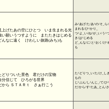
み^あげ/た/あ^の/そ_ら/
まれる/ひ^かり_
見上げたあの空にひとつ いま生まれる光
つ^よ_い/ね^が_い/う^
強い願いうつすように またたきはじめる
き/は^じめる
どんなに遠く けわしい旅路(みち)も
ど_んな/に/と^おく/け^
も
た^どりつ_い/た/け_しき
たどりついた景色 君だけの宝物
もの
自分信じて ひろがる世界
じ^ぶん/し^んじ_/て/ひ
だから ＳＴＡＲｔ さぁ行こう
だ/から/す^たあ_とん/さ