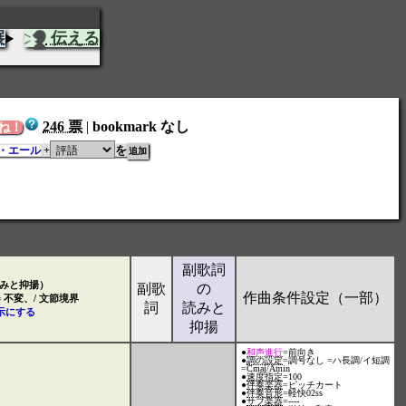
展
伝える
246 票
|
bookmark なし
ね！
を
・エール
+
副歌詞
みと抑揚）
副歌
の
作曲条件設定（一部）
= 不変、/ 文節境界
詞
読みと
示にする
抑揚
●
和声進行
=前向き
●
調の設定
=調号なし =ハ長調/イ短調
=Cmaj/Amin
●
速度指定
=100
●
伴奏楽器
=ピッチカート
●
伴奏音形
=軽快02ss
●
サブ楽器
=----