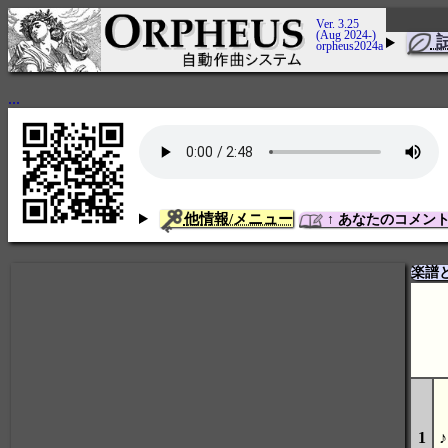
Ver. 3.25
(Aug 2024-)
orpheus2024a
...
他情報/メニュー
↑ あなたのコメン
楽譜
1
♪