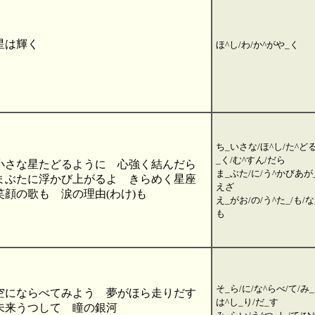
星は輝く
ほ^し/わ/か^がや_く
ち_いさな/ほ^し/た^ど
_く/む^すん/だら
小さな星たどるように 心強く結んだら
ま_ぶた/に/う^かびあが_
まぶたに浮かび上がるよ きらめく星座
えざ
笑顔の歌も 涙の理由(わけ)も
え_がお/の/う^た_/も/
も
そ_ら/に/な^らべ/て/み_
空にならべてみよう 夢がほら走りだす
は^し_り/だ_す
未来うつして 瞳の銀河