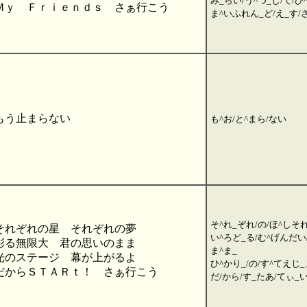
み_らい/う^つ_し/て/ひ
Ｍｙ Ｆｒｉｅｎｄｓ さぁ行こう
ま^いふれん_ど/え_す/
もう止まらない
も^お/と^まら/ない
そ^れ_ぞれ/の/ほ^しそれ
それぞれの星 それぞれの夢
い^ろど_る/む^げんだい/
彩る無限大 君の思いのまま
ま^ま_
光のステージ 幕が上がるよ
ひ^かり_/の/す^てえじ_
だからＳＴＡＲｔ！ さぁ行こう
だ/から/す_たあ/てぃ_い