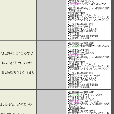
●
音域上限
=D5 (上のレ)
●
和声進行
=「パッヘルベルのカノ
ン」風
●
調の設定
=調号なし =ハ長調/イ短調
=Cmaj/Amin
●
速度指定
=100
●
伴奏楽器
=ピッチカート
●
伴奏音形
=「ビゼーのハバネラ」風
●
サブ楽器
=ストリングアンサンブル
1
●
サブ音形
=単純に和音
●
ドラムス
=バラード
●
小節選択
=1 2 3 4 5 6 7 8
●
旋律の型
=時々跳躍進行
●
音声音量
=0
●
楽器音量
=0dB (標準音量)
●
音源選択
=Fluid R3
●
歌声指定
=女声普通声
●
リズム形
=1拍半弱起■もったいぶっ
て
●
音域下限
=C4 (ド)
る/よ_お/に/こ^ころずよ
●
音域上限
=D5 (上のレ)
●
和声進行
=堂々
●
調の設定
=調号なし =ハ長調/イ短調
=Cmaj/Amin
●
速度指定
=100
る/よ/き^らめ_く/せ^
●
伴奏楽器
=ピッチカート
●
伴奏音形
=「ビゼーのハバネラ」風
●
サブ楽器
=ストリングアンサンブル
2
な_みだ/の/り^ゆう_わけ/
●
サブ音形
=単純に和音
●
ドラムス
=ロックンロール2
●
小節選択
=1 2 3 4 5 6 7 8
●
旋律の型
=やや順次進行
●
音声音量
=0
●
楽器音量
=0dB (標準音量)
●
音源選択
=Fluid R3
●
歌声指定
=女声普通声
●
リズム形
=8ビート(シンプル) 1
●
音域下限
=C4 (ド)
●
音域上限
=D5 (上のレ)
●
和声進行
=センチメンタル
●
調の設定
=調号なし =ハ長調/イ短調
よお/ゆ^め_/が/ほ_ら/
=Cmaj/Amin
●
速度指定
=100
●
伴奏楽器
=ピッチカート
●
伴奏音形
=「ビゼーのハバネラ」風