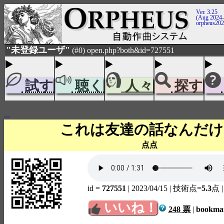
Ver. 3.25
(Aug 2024-
orpheus20
"未登録ユーザ"
(#0) open.php?both&id=727551
試す
聴く
人々
探す
...
これは友達の話なんだけ
点点
id =
727551
| 2023/04/15
| 技術点=
5.3
点
いいね！
248 票
|
bookm