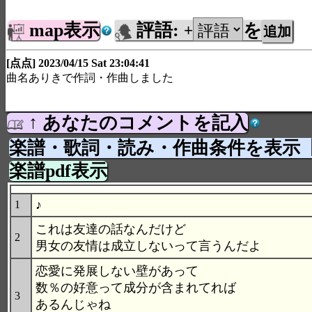
map表示
評語:
を
+
[点点] 2023/04/15 Sat 23:04:41
曲名ありきで作詞・作曲しました
↑ あなたのコメントを記入
楽譜・歌詞・読み・作曲条件を表示
楽譜pdf表示
♪
1
これは友達の話なんだけど
2
男女の友情は成立しないって言うんだよ
恋愛に発展しない壁があって
数％の好意って成分が含まれてれば
3
あるんじゃね