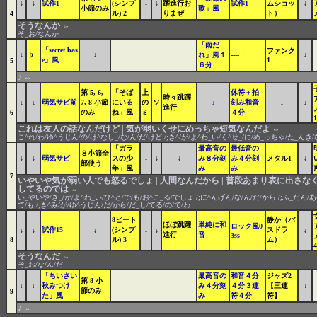
↓
↓
試作1
(シンプ
↓
↓
躍進行お
試作1
ムショッ
↓
小節のみ
歌」風
4
ル) 2
りまぜ
ト）
そうなんか
⇔
そ_お/なんか
「雨だ
「secret bas
ファンク
↓
♭
↓
れ」風１
----
↓
e」風
1
5
６分
♪
⇔
第 5, 6,
「そば
上
休符＋拍
時々跳躍
弱気サビ前
7, 8 小節
にいる
の
ソ
刻み和音
↓
↓
↓
↓
↓
進行
6
のみ
ね」風
ミ
４分
1
これは友人の話なんだけど | 気が弱いくせにめっちゃ短気なんだよ
⇔
こ^れ/わ/ゆ^うじん/の/は^なし_/な/ん/だ/けど /;き^/が/よ^わ_い/く^せ_/に/め_っちゃ/た_んき/
「ガラ
最高音の
最低音の
８小節全
↓
↓
弱気サビ
スの少
↓
↓
↓
み８分刻
み４分刻
メタル1
↓
部使う
年」風
み
み
7
いやいや気が弱い人でも怒るでしょ | 人間なんだから | 普段あまり表に出さなく
してるのでは
⇔
い_やいや/き_/が/よ^わ_い/ひ^と/で/も/お^こ_る/でしょ /;に^んげん/な/ん/だ/から /;ふ_だん/
て/も /;き^み/が/ゆ^うじん/だ/から/だ_し/てる/の/で/わ
8ビート
静か（バ
ほぼ跳躍
単純に和
ロック風0
試作15
(シンプ
スドラ
↓
↓
↓
↓
↓
↓
進行
音
3ss
8
ル) 3
ム）
4
そうなんだ
⇔
そ_お/な/ん/だ
「ちいさい
最高音の
和音４分
ジャズ2
第 8 小
↓
↓
秋みつけ
み４分刻
４分３連
【三連
↓
節のみ
9
た」風
み
符４分
符】
♪
⇔