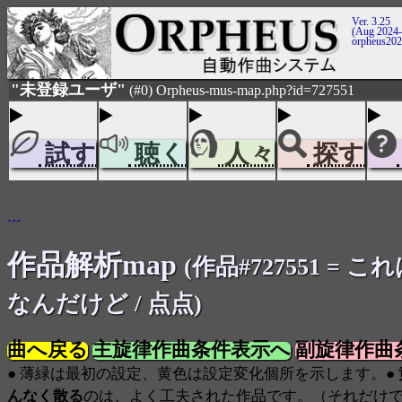
Ver. 3.25
(Aug 2024-
orpheus20
"未登録ユーザ"
(#0) Orpheus-mus-map.php?id=727551
試す
聴く
人々
探す
...
作品解析map
(作品#727551 = 
なんだけど / 点点)
曲へ戻る
主旋律作曲条件表示へ
副旋律作曲
● 薄緑は最初の設定、黄色は設定変化個所を示します。●
んなく散る
のは、よく工夫された作品です。（それだけ