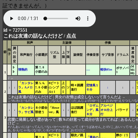
証できませんが。）
id = 727551
これは友達の話なんだけど /
点点
和声
主旋律
伴奏
調
速
拍
節
の
リズム
上
下
度
子
和声進行
小節選択
旋律型
伴奏音形
サブ音形
ドラムス
設
型
限
限
指
定
定
(M
♭
第 7, 8
ボサノバ
情熱的
軽快05ss
----
M1
♭
小節のみ
1
1
08)
♪
⇔
「カンタレ
第 5, 6,
8ビート
上
時々跳躍
悲愴風１
↓
↓
ラ」Aメロ
7, 8 小節
(シンプ
の
ソ
↓
↓
↓
進行
６分
2
風
のみ
ル) 1
ミ
これは友達の話なんだけど | 男女の友情は成立しないって言うんだよ
⇔
こ^れ/わ/と^もだち/の/は^なし_/な/ん/だ/けど /;だ_んじょ/の/ゆ^うじょお/わ/せ^えりつ/し^/な
「ロザム
アルペジ
「カンタレ
８小節全
「Howe
ほぼ跳躍
↓
↓
↓
↓
ンデ」風
オ16分上
バラード
↓
ラ」サビ風
部使う
ver」風
進行
８分
行
6
3
恋愛に発展しない壁があって | 数％の好意って成分が含まれてれば | あるんじゃ
けど
⇔
れ^んあい/に/は^ってん/し^/ない/か^べ/が/あ_っ/て /;す^うぱあせん_と/の/こ_おい/って/せ_えぶ
あ_る/ん/じゃ/ね /;な^が_く/わ/つ^ずか/な/そ_お/だ/けど
8ビート
順次／跳
静か（リ
第 7, 8
「運命の