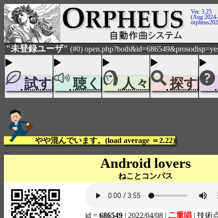
Ver. 3.25
(Aug 2024-
orpheus20
"未登録ユーザ"
(#0) open.php?both&id=686549&prosodisp=ye
試す
聴く
人々
探す
やや混んでいます。(load average ＝2.22)
...
Android lovers
ねことコンパス
id =
686549
| 2022/04/08
|
二重唱
| 技術