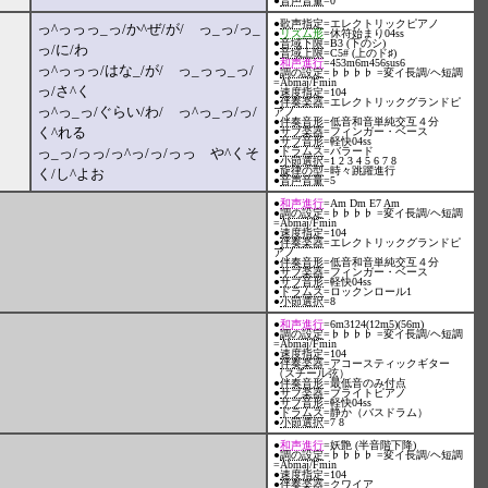
●
音声音量
=0
●
歌声指定
=エレクトリックピアノ
っ^っっっ_っ/か^ぜ/が/ っ_っ/っ_
●
リズム形
=休符始まり04ss
●
音域下限
=B3 (下のシ)
っ/に/わ
●
音域上限
=C5# (上のド♯)
●
和声進行
=453m6m456sus6
っ^っっっ/はな_/が/ っ_っっ_っ/
●
調の設定
=♭♭♭♭ =変イ長調/ヘ短調
=Abmaj/Fmin
っ/さ^く
●
速度指定
=104
●
伴奏楽器
=エレクトリックグランドピ
っ^っ_っ/ぐらい/わ/ っ^っ_っ/っ/
アノ
●
伴奏音形
=低音和音単純交互４分
く^れる
●
サブ楽器
=フィンガー・ベース
●
サブ音形
=軽快04ss
っ_っ/っっ/っ^っ/っ/っっ や^くそ
●
ドラムス
=バラード
●
小節選択
=1 2 3 4 5 6 7 8
●
旋律の型
=時々跳躍進行
く/し^よお
●
音声音量
=5
●
和声進行
=Am Dm E7 Am
●
調の設定
=♭♭♭♭ =変イ長調/ヘ短調
=Abmaj/Fmin
●
速度指定
=104
●
伴奏楽器
=エレクトリックグランドピ
アノ
●
伴奏音形
=低音和音単純交互４分
●
サブ楽器
=フィンガー・ベース
●
サブ音形
=軽快04ss
●
ドラムス
=ロックンロール1
●
小節選択
=8
●
和声進行
=6m3124(12m5)(56m)
●
調の設定
=♭♭♭♭ =変イ長調/ヘ短調
=Abmaj/Fmin
●
速度指定
=104
●
伴奏楽器
=アコースティックギター
（スチール弦）
●
伴奏音形
=最低音のみ付点
●
サブ楽器
=ブライトピアノ
●
サブ音形
=軽快04ss
●
ドラムス
=静か（バスドラム）
●
小節選択
=7 8
●
和声進行
=妖艶 (半音階下降)
●
調の設定
=♭♭♭♭ =変イ長調/ヘ短調
=Abmaj/Fmin
●
速度指定
=104
●
伴奏楽器
=クワイア