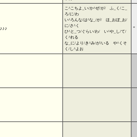
こ^こちよ_い/か^ぜ/が/ ふ_く/こ_
ろ/に/わ
い^ろんな/は^な_/が/ ほ_おぼ_お/
に/さ^く
♪♪♪
"
ひ^と_つ/ぐらい/わ/ い^や_し/て/
く^れる
な_に/より/き^み/が/いる や^くそ
く/し^よお