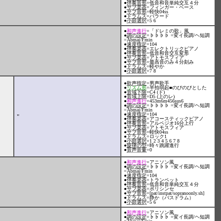
●
伴奏音形
=低音和音単純交互４分
●
サブ楽器
=フィンガー・ベース
●
サブ音形
=軽快04ss
●
ドラムス
=バラード
●
小節選択
=5 6
●
和声進行
=「ドレミの歌」風
●
調の設定
=♭♭♭♭ =変イ長調/ヘ短調
=Abmaj/Fmin
●
速度指定
=104
●
伴奏楽器
=エレクトリックピアノ
●
伴奏音形
=低音和音交互変形
●
サブ楽器
=アトモスフィア
●
サブ音形
=最高音のみ４分刻み
●
ドラムス
=軽やか
●
小節選択
=7 8
●
歌声指定
=男声歌手
●
リズム形
=半拍弱起■のびのびとした
●
音域下限
=C4 (ド)
●
音域上限
=D5 (上のレ)
●
和声進行
=453m6m456sus6
●
調の設定
=♭♭♭♭ =変イ長調/ヘ短調
=Abmaj/Fmin
●
速度指定
=104
"
●
伴奏楽器
=アコースティックピアノ
●
伴奏音形
=アルペジオ16分上行
●
サブ楽器
=アトモスフィア
●
サブ音形
=軽快04ss
●
ドラムス
=ロック1
●
小節選択
=1 2 3 4 5 6 7 8
●
旋律の型
=時々跳躍進行
●
音声音量
=0
●
和声進行
=アニソン風
●
調の設定
=♭♭♭♭ =変イ長調/ヘ短調
=Abmaj/Fmin
●
速度指定
=104
●
伴奏楽器
=トランペット
●
伴奏音形
=低音和音単純交互４分
●
サブ楽器
=ポリシンセ
●
サブ音形
=[pat/instpat/sopranoonly.sh]
●
ドラムス
=静か（バスドラム）
●
小節選択
=5 6
●
和声進行
=アニソン風
●
調の設定
=♭♭♭♭ =変イ長調/ヘ短調