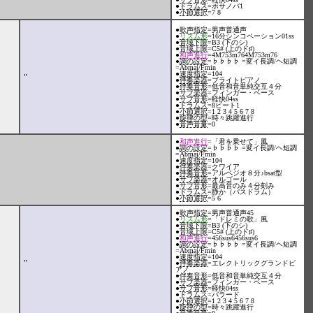
●
ドラムス
=ボサノバ1
●
小節選択
=7 8
●
歌声指定
=男声普通声
●
リズム形
=16分シンコペーション01ss
●
音域下限
=B3 (下のシ)
●
音域上限
=C5# (上のド♯)
●
和声進行
=4M753m764M753m76
●
調の設定
=♭♭♭♭ =変イ長調/ヘ短調
=Abmaj/Fmin
●
速度指定
=104
"
●
伴奏楽器
=ブライトピアノ
●
伴奏音形
=低音和音単純交互４分
●
サブ楽器
=フィンガー・ベース
●
サブ音形
=軽快04ss
●
ドラムス
=8ビート1
●
小節選択
=1 2 3 4 5 6 7 8
●
旋律の型
=時々跳躍進行
●
音声音量
=0
●
和声進行
=「君を乗せて」風
●
調の設定
=♭♭♭♭ =変イ長調/ヘ短調
=Abmaj/Fmin
●
速度指定
=104
●
伴奏楽器
=クワイア
●
伴奏音形
=アルペジオ８分♪bsat型
●
サブ楽器
=オルゴール
●
サブ音形
=最高音のみ４分刻み
●
ドラムス
=静か（バスドラム）
●
小節選択
=5 6
●
歌声指定
=男声普通声45
●
リズム形
=「ドレミの歌」風
●
音域下限
=B3 (下のシ)
●
音域上限
=C5# (上のド♯)
●
和声進行
=456sus6456sus6
●
調の設定
=♭♭♭♭ =変イ長調/ヘ短調
=Abmaj/Fmin
●
速度指定
=104
"
●
伴奏楽器
=エレクトリックグランドピ
アノ
●
伴奏音形
=低音和音単純交互４分
●
サブ楽器
=フィンガー・ベース
●
サブ音形
=軽快04ss
●
ドラムス
=バラード
●
小節選択
=1 2 3 4 5 6 7 8
●
旋律の型
=時々跳躍進行