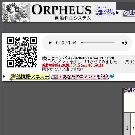
Ver. 3.25
(Aug 2024-)
orpheus2024a
...
[ねことコンパス] 2020/03/14 Sat 19:31:28
１）イケメン度を少し、UPさせてみました。（笑う
[朝泡鈴菜] 2020/03/15 Sun 08:59:33
爽やかでいい曲ですね♪
他情報/メニュー
↑ あなたのコメントを記入
楽譜
1
♪