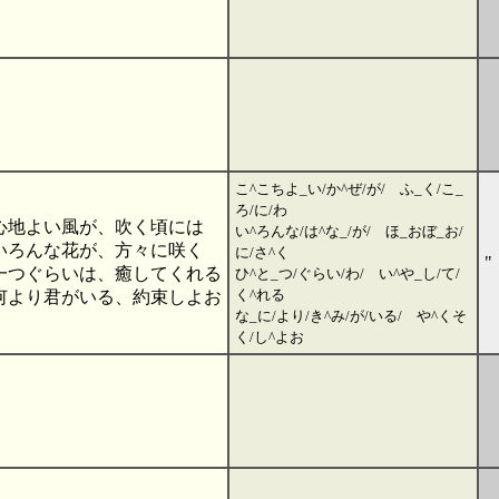
こ^こちよ_い/か^ぜ/が/ ふ_く/こ_
ろ/に/わ
心地よい風が、吹く頃には
い^ろんな/は^な_/が/ ほ_おぼ_お/
いろんな花が、方々に咲く
に/さ^く
"
一つぐらいは、癒してくれる
ひ^と_つ/ぐらい/わ/ い^や_し/て/
く^れる
何より君がいる、約束しよお
な_に/より/き^み/が/いる/ や^くそ
く/し^よお