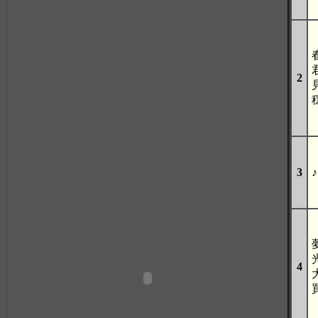
2
3
♪
4