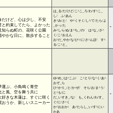
は_る/だ/けど/こ^こ_ろ/わ/す^こ_
し/ ふ^あん
春だけど、心は少し、不安
き^み/と/ や^くそく/し^/て/たら/よ
君と約束してたら、よかった
_かっ/た
"
見知らぬ町の、花咲く公園
み^しら/ぬ/ま^ち_/の/ は^な_/さ^
く/こ^おえん
穏やかな日に、散歩すること
お^だ_やか/な/ひ^/に/さ^んぽ/ す^
る/こ^と_
ゆ^め_/は^こぶ/ こ^とり/な^く/あ^
おぞ_ら
夢運ぶ、小鳥鳴く青空
ひ^かり_/と/か/ぜ/ そら/お/ま^う/
光と風、空を舞う共に
と^も/に
"
大好きな木蓮は、すぐに咲く
だ_いすき_/な/ も_くれん/わ/す_
ぐ/に/さ^く
買おうか、新しいスニーカー
か^おおか/ あ^たらし_い/す^にい
かあ