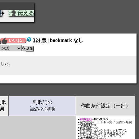
展
伝える
324 票
|
bookmark なし
いいね！
を
ました。
副歌
副歌詞の
作曲条件設定（一部）
詞
読みと抑揚
●
和声進行
=KOMURO
●
調の設定
=♭♭♭♭ =変イ長調/ヘ短調
=Abmaj/Fmin
●
速度指定
=104
●
伴奏楽器
=エレクトリックピアノ2
●
伴奏音形
=低音和音単純交互４分
●
サブ楽器
=フレットレスベース
●
サブ音形
=軽快04ss