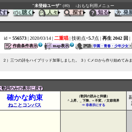
"未登録ユーザ"
(#0)
↓おもな利用メニュー
試す
聴く
人々
探す
知る
発
id =
556573
| 2020/03/14
|
二重唱
| 技術点=
5.7
点
|
再生 2042 回
|
作曲条件表示
map表示
評語:
学園・青春・少年少女
+
） ２）三つの詩をハイブリッド加筆しました。 ３）Cメロから作り始めてみ
と歌詞のみの表示に戻す
確かな約束
（歌詞の読みと抑揚）
^ 上昇、_ 下降、= 不変、/ 文節境界
ねことコンパス
⇒ 非表示にする