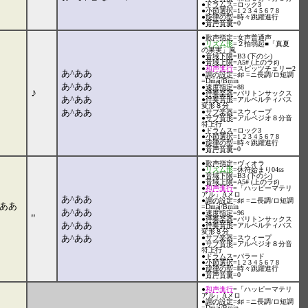
●
ドラムス
=ロック3
●
小節選択
=1 2 3 4 5 6 7 8
●
旋律の型
=時々跳躍進行
●
音声音量
=0
●
歌声指定
=女声普通声
●
リズム形
=２拍弱起■「真夏
の果実」風
●
音域下限
=B3 (下のシ)
●
音域上限
=A5# (上のラ♯)
●
和声進行
=スピッツチェリー2
あ^ああ
●
調の設定
=♯♯ =ニ長調/ロ短調
=Dmaj/Bmin
あ^ああ
●
速度指定
=88
♪
●
伴奏楽器
=バリトンサックス
あ^ああ
●
伴奏音形
=アルベルティバス
変形８分
あ^ああ
●
サブ楽器
=スウィープ
●
サブ音形
=アルペジオ８分音
符上行
●
ドラムス
=ロック3
●
小節選択
=1 2 3 4 5 6 7 8
●
旋律の型
=時々跳躍進行
●
音声音量
=0
●
歌声指定
=ヴィオラ
●
リズム形
=休符始まり04ss
●
音域下限
=B3 (下のシ)
●
音域上限
=A5# (上のラ♯)
●
和声進行
=「ハッピーマテリ
アル」Aメロ
あ^ああ
●
調の設定
=♯♯ =ニ長調/ロ短調
_ああ
=Dmaj/Bmin
あ^ああ
●
速度指定
=96
"
●
伴奏楽器
=バリトンサックス
あ^ああ
●
伴奏音形
=アルベルティバス
変形８分
あ^ああ
●
サブ楽器
=スウィープ
●
サブ音形
=アルペジオ８分音
符上行
●
ドラムス
=バラード
●
小節選択
=1 2 3 4 5 6 7 8
●
旋律の型
=時々跳躍進行
●
音声音量
=0
●
和声進行
=「ハッピーマテリ
アル」Aメロ
●
調の設定
=♯♯ =ニ長調/ロ短調
=Dmaj/Bmin