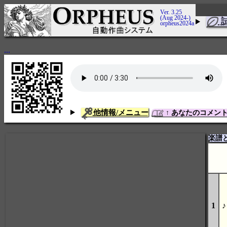
Ver. 3.25
(Aug 2024-)
orpheus2024a
...
他情報/メニュー
↑ あなたのコメン
楽譜
1
♪