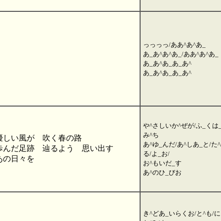
っっっっ/ああ^あ^あ_
あ_あ^あ^あ_/ああ^あ^あ_
あ_あ^あ_あ_あ^
あ_あ^あ_あ_あ^
や^さしいか^ぜが/ふ_くは
み^ち
優しい風が 吹く春の路
あ^ゆ_んだ/あ^しあ_と/た^
歩んだ足跡 辿るよう 思い出す
る/よ_お/
あの日々を
お^もいだ_す
あ^のひ_びお
き^どあ_いらくお/と^も/に