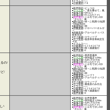
●
ドラムス
=----
●
小節選択
=7 8
●
歌声指定
=ピッコロ
●
リズム形
=「君を乗せて」風
●
音域下限
=D4 (レ)
●
音域上限
=F5 (上のファ)
●
和声進行
=ミルモでポンED
「さらら」風
●
調の設定
=♯♯ =ニ長調/ロ短調
=Dmaj/Bmin
●
速度指定
=88
●
伴奏楽器
=ドローバーオルガ
ン
●
伴奏音形
=アルベルティバス
変形８分
●
サブ楽器
=スウィープ
●
サブ音形
=低音和音単純交互
４分
●
ドラムス
=----
●
小節選択
=1 2 3 4 5 6 7 8
●
旋律の型
=時々跳躍進行
●
音声音量
=0
●
歌声指定
=男声普通声
●
リズム形
=休符始まり04ss
●
音域下限
=A3# (下のラ♯)
_るの/
●
音域上限
=F5 (上のファ)
●
和声進行
=ミルモでポンED
「さらら」風
●
調の設定
=♯♯ =ニ長調/ロ短調
=Dmaj/Bmin
/ど/
●
速度指定
=88
●
伴奏楽器
=ハープ？
●
伴奏音形
=アルベルティバス
変形８分
●
サブ楽器
=スウィープ
●
サブ音形
=最低音のみ付点
●
ドラムス
=----
●
小節選択
=1 2 3 4 5 6 7 8
●
旋律の型
=時々跳躍進行
●
音声音量
=0
●
歌声指定
=女声普通声
●
リズム形
=休符始まり04ss
●
音域下限
=A3# (下のラ♯)
●
音域上限
=F5 (上のファ)
し^
●
和声進行
=ミルモでポンED
「さらら」風