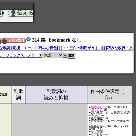
展
伝える
314 票
|
bookmark なし
いいね！
な歌詞
|
応援・エール
|
[巧みな音色]
|
[っ・空白の利用がうまい]
|
[巧みな改行・文
を
し・リラックス・メロー
+
副歌
副歌詞の
作曲条件設定（一
文節境界
詞
読みと抑揚
部）
●
和声進行
=ミルモでポンED
「さらら」風
●
調の設定
=♯♯ =ニ長調/ロ短調
=Dmaj/Bmin
●
速度指定
=88
●
伴奏楽器
=ドローバーオルガ
ン
●
伴奏音形
=アルベルティバス
変形８分
●
サブ楽器
=----
●
サブ音形
=----