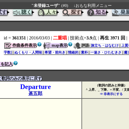
"未登録ユーザ"
(#0)
↓おもな利用メニュー
試す
聴く
人々
探す
知る
発
id =
361351
| 2016/03/03
|
二重唱
| 技術点=
3.9
点
|
再生 3971 回
|
作曲条件表示
map表示
評語:
旅立ち・はなむけ
|
上質
字数]
|
ぬくもり・人間味
|
希望・前向き
|
情緒的
|
素朴
|
一途さ・ひたむきさ
|
癒
トを記入
と歌詞のみの表示に戻す
Departure
（歌詞の読みと抑揚）
^ 上昇、_ 下降、= 不変、/ 
甚五郎
⇒ 非表示にする