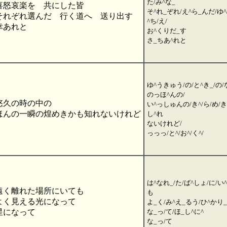
た/み^な_
喜怒哀楽を 共にした皆
そ^れ_ぞれ/え^ら_んだ/ゆ^
それぞれ選んだ 行く道へ 送り出す
^ち/え/
幸あれと
お^くりだ_す
さ_ちあ^れと
ゆ^うきゅう/の/と^き_/の/
のっほ^んの/
悠久の時の中の
い^っしゅんの/き^/ら/め/
ほんの一瞬の煌めきかも知れないけれど
し^れ
ないけれど/
っっっ/と^/お^/く^/
は^なれ_/た/ば^しょ/に/い^
遠く離れた場所にいても
も
よく見える光になって
よ_く/み^え_るう/ひ^かり_
星になって
な_っ/て/ほ_し^に^
な_っ/て