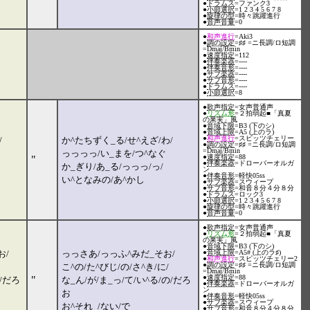
●
ドラムス
=ファンク3
●
小節選択
=1 2 3 4 5 6 7 8
●
旋律の型
=時々跳躍進行
●
音声音量
=0
●
和声進行
=Aki3
●
調の設定
=♯♯ =ニ長調/ロ短調
=Dmaj/Bmin
●
速度指定
=112
●
伴奏楽器
=----
●
伴奏音形
=----
●
サブ楽器
=----
●
サブ音形
=----
●
ドラムス
=----
●
小節選択
=8
●
歌声指定
=女声普通声
●
リズム形
=２拍弱起■「真夏
の果実」風
●
音域下限
=B3 (下のシ)
●
音域上限
=A5 (上のラ)
●
和声進行
=スピッツチェリー
/
か^たちずく_る/せ^えざ/わ/
●
調の設定
=♯♯ =ニ長調/ロ短調
=Dmaj/Bmin
っっっっ/い_まを/つ^なぐ
●
速度指定
=88
"
●
伴奏楽器
=ドローバーオルガ
か_ぎり/あ_る/っっっ/っ/
ン
●
伴奏音形
=軽快05ss
い^となみの/あ^かし
●
サブ楽器
=スウィープ
●
サブ音形
=和音８分４分８分
●
ドラムス
=ロック3
●
小節選択
=1 2 3 4 5 6 7 8
●
旋律の型
=時々跳躍進行
●
音声音量
=0
●
歌声指定
=女声普通声
●
リズム形
=２拍弱起■「真夏
の果実」風
●
音域下限
=B3 (下のシ)
お/
っっさあ/っっふ^みだ_そお/
●
音域上限
=A5# (上のラ♯)
●
和声進行
=スピッツチェリー2
●
調の設定
=♯♯ =ニ長調/ロ短調
こ^の/た^びじ/の/さ^き/に/
=Dmaj/Bmin
●
速度指定
=88
"
の/だろ
な_ん/が/ま_っ/て/い^る/の/だろ
●
伴奏楽器
=ドローバーオルガ
ン
お
●
伴奏音形
=軽快05ss
●
サブ楽器
=スウィープ
お^それ_/ない/で
●
サブ音形
=和音８分４分８分