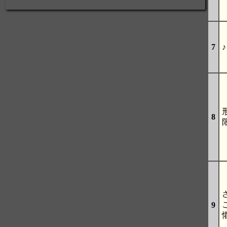
7
♪
8
9