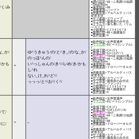
●
調の設定
=♯♯ =ニ長調/ロ短調
=Dmaj/Bmin
/く/み
●
速度指定
=88
●
伴奏楽器
=ハープ？
●
伴奏音形
=アルベルティバス
変形８分
●
サブ楽器
=スウィープ
●
サブ音形
=最低音のみ付点
●
ドラムス
=落ち着いた（リム
ショット）
●
小節選択
=1 2 3 4 5 6 7 8
●
旋律の型
=時々跳躍進行
●
音声音量
=0
●
歌声指定
=女声普通声
●
リズム形
=8ビート(シンプル)
1
●
音域下限
=C4 (ド)
な_か/
ゆ^うきゅう/の/と^き_/の/な_か/
●
音域上限
=G5 (上のソ)
●
和声進行
=Virtual insanity風２
のっほ^んの/
●
調の設定
=♯♯ =ニ長調/ロ短調
=Dmaj/Bmin
き/かも
い^っしゅんの/き^/ら/め/き/かも
●
速度指定
=88
"
●
伴奏楽器
=ドローバーオルガ
し^れ
ン
●
伴奏音形
=アルベルティバス
ない_け_れ^ど^/
変形８分
●
サブ楽器
=スウィープ
っっっ/と^/お^/く^/
●
サブ音形
=最低音のみ付点
●
ドラムス
=ファンク3
●
小節選択
=1 2 3 4 5 6 7 8
●
旋律の型
=時々跳躍進行
●
音声音量
=0
●
歌声指定
=女声普通声
●
リズム形
=8ビート(シンプル)
1
●
音域下限
=C4 (ド)
●
音域上限
=G5# (上のソ♯)
/て/
●
和声進行
=Aki3
●
調の設定
=♯♯ =ニ長調/ロ短調
=Dmaj/Bmin
●
速度指定
=88
"
/に/
"
●
伴奏楽器
=ドローバーオルガ
ン
●
伴奏音形
=アルベルティバス
変形８分
●
サブ楽器
=スウィープ
●
サブ音形
=最低音のみ付点