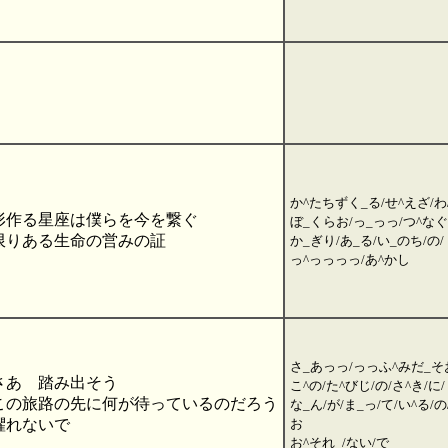
か^たちずく_る/せ^えざ/わ
形作る星座は僕らを今を繋ぐ
ぼ_くらお/っ_っっ/つ^なぐ
限りある生命の営みの証
か_ぎり/あ_る/い_のち/の/
っ^っっっっ/あ^かし
さ_あっっ/っっふ^みだ_そ
さあ 踏み出そう
こ^の/た^びじ/の/さ^き/に/
この旅路の先に何が待っているのだろう
な_ん/が/ま_っ/て/い^る/
懼れないで
お
お^それ_/ない/で