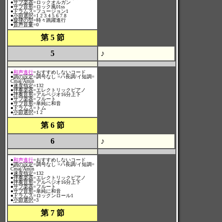
●
サブ楽器
=ロックオルガン
●
サブ音形
=ロック風01ss
●
ドラムス
=フュージョン1
●
小節選択
=1 2 3 4 5 6 7 8
●
旋律の型
=時々跳躍進行
●
音声音量
=0
第 5 節
5
♪
●
和声進行
=おすすめしないコード
●
調の設定
=調号なし =ハ長調/イ短調=
Cmaj/Amin
●
速度指定
=132
●
伴奏楽器
=エレクトリックピアノ
●
伴奏音形
=アルペジオ16分上下
●
サブ楽器
=フルート
●
サブ音形
=単純に和音
●
ドラムス
=トム
●
小節選択
=1 2
第 6 節
6
♪
●
和声進行
=おすすめしないコード
●
調の設定
=調号なし =ハ長調/イ短調=
Cmaj/Amin
●
速度指定
=132
●
伴奏楽器
=エレクトリックピアノ
●
伴奏音形
=アルペジオ16分上下
●
サブ楽器
=フルート
●
サブ音形
=単純に和音
●
ドラムス
=ロックンロール1
●
小節選択
=3
第 7 節