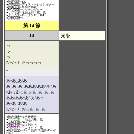
●
速度指定
=132
●
伴奏楽器
=ディストーションギター
●
伴奏音形
=単純に和音
●
サブ楽器
=クリーンギター
●
サブ音形
=滝廉太郎「花」風
●
ドラムス
=ロックンロール1
●
小節選択
=8
第 14 節
14
光を
っ
っ
っ
ひ^かり_おっっっっ
"
あ^あ_あ/あ
あ_あ_あ_あああ/ああ^あ^あ
^あっあっあっ/あ_あ_あ_あ
ああ/ああ^あ^あ^あっ
あ^あ_あ/あ
ひ^かり_おっあ_あ_あ
●
歌声指定
=女声普通声
●
リズム形
=「地上の星」風
●
音域下限
=G4 (ソ)
●
音域上限
=G5 (上のソ)
●
和声進行
=「コネクト」風
●
調の設定
=♯♯ =ニ長調/ロ短調=Dmaj/
Bmin