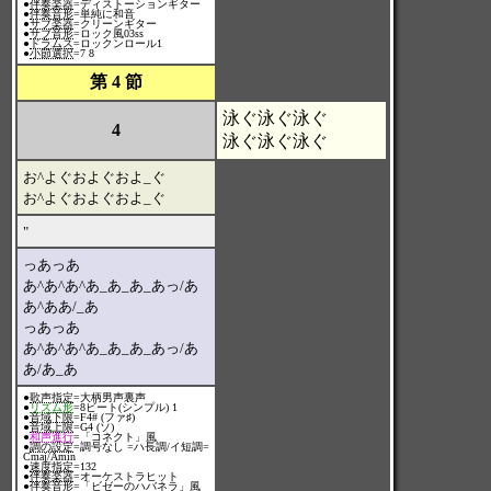
●
伴奏楽器
=ディストーションギター
●
伴奏音形
=単純に和音
●
サブ楽器
=クリーンギター
●
サブ音形
=ロック風03ss
●
ドラムス
=ロックンロール1
●
小節選択
=7 8
第 4 節
泳ぐ泳ぐ泳ぐ
4
泳ぐ泳ぐ泳ぐ
お^よぐおよぐおよ_ぐ
お^よぐおよぐおよ_ぐ
"
っあっあ
あ^あ^あ^あ_あ_あ_あっ/あ
あ^ああ/_あ
っあっあ
あ^あ^あ^あ_あ_あ_あっ/あ
あ/あ_あ
●
歌声指定
=大柄男声裏声
●
リズム形
=8ビート(シンプル) 1
●
音域下限
=F4# (ファ♯)
●
音域上限
=G4 (ソ)
●
和声進行
=「コネクト」風
●
調の設定
=調号なし =ハ長調/イ短調=
Cmaj/Amin
●
速度指定
=132
●
伴奏楽器
=オーケストラヒット
●
伴奏音形
=「ビゼーのハバネラ」風