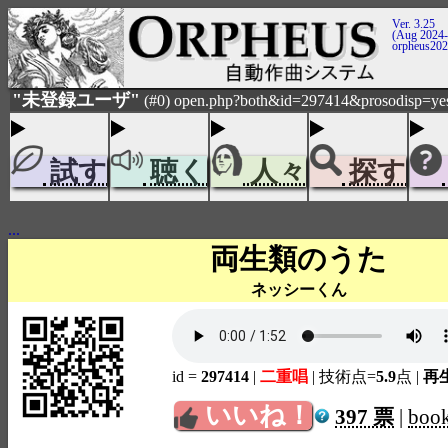
Ver. 3.25
(Aug 2024-
orpheus20
"未登録ユーザ"
(#0) open.php?both&id=297414&prosodisp=ye
試す
聴く
人々
探す
...
両生類のうた
ネッシーくん
id =
297414
|
二重唱
| 技術点=
5.9
点
|
再生
いいね！
397 票
|
boo