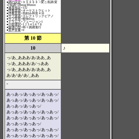
●
調の設定
=♭♭♭♭♭ =変ニ長調/変
ロ短調=Dbmaj/Bbmin
●
速度指定
=132
●
伴奏楽器
=オーケストラヒット
●
伴奏音形
=拍刻み和音４分
●
サブ楽器
=エレクトリックピアノ
●
サブ音形
=軽快01ss
●
ドラムス
=フュージョン1
●
小節選択
=1 2 3 4 5 6 7 8
●
旋律の型
=時々跳躍進行
●
音声音量
=0
第 10 節
10
♪
っ/あ_あああ/あ/ああ_あ
っ/あ_あああ/あ/っああ
っ/あ_あああ/あ/ああ_あ
あ/あ^あ^あ/_ああ
"
あっあっ/あっあっ/あっあっ/
あっあっ/あっあっ/あっあっ/
あっあっ/あっあっ/
あっあっ/あっあっ/あっあっ/
あっあっ/あっあっ/あっあっ/
あっあっ/あっあっ/
あっあっ/あっあっ/あっあっ/
あっあっ/あっあっ/あっあっ/