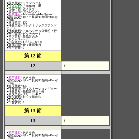
●
歌声指定
=トランペット
●
リズム形
=「connect」風
●
音域下限
=D4# (レ♯)
●
音域上限
=G5 (上のソ)
●
和声進行
=1-5on7-6-5-4-1on3-2m-5
●
調の設定
=♯♯ =ニ長調/ロ短調=Dmaj/
Bmin
●
速度指定
=132
●
伴奏楽器
=エレクトリックグランド
ピアノ
●
伴奏音形
=アルペジオ８分音符上行
●
サブ楽器
=ピッチカート
●
サブ音形
=最低音のみ
●
ドラムス
=トム
●
小節選択
=1 2 3 4 5 6 7 8
●
旋律の型
=時々跳躍進行
●
音声音量
=0
第 12 節
12
♪
●
和声進行
=あきらめ
●
調の設定
=♯♯ =ニ長調/ロ短調=Dmaj/
Bmin
●
速度指定
=132
●
伴奏楽器
=ディストーションギター
●
伴奏音形
=拍刻み和音４分
●
サブ楽器
=クリーンギター
●
サブ音形
=ロック風03ss
●
ドラムス
=----
●
小節選択
=7
第 13 節
13
♪
●
和声進行
=あきらめ
●
調の設定
=♯♯ =ニ長調/ロ短調=Dmaj/
Bmin