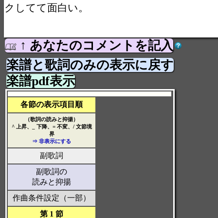
クしてて面白い。
↑ あなたのコメントを記入
楽譜と歌詞のみの表示に戻す
楽譜pdf表示
各節の表示項目順
（歌詞の読みと抑揚）
^ 上昇、_ 下降、= 不変、/ 文節境
界
⇒ 非表示にする
副歌詞
副歌詞の
読みと抑揚
作曲条件設定（一部）
第 1 節