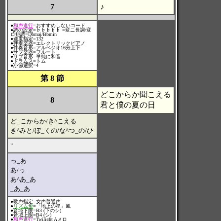
7
♪
●
和声進行
=おすすめしないコード
●
調の設定
=♭♭♭♭♭ =変ニ長調/変
ロ短調=Dbmaj/Bbmin
●
速度指定
=132
●
伴奏楽器
=エレクトリックピアノ
●
伴奏音形
=アルペジオ16分上下
●
サブ楽器
=フルート
●
サブ音形
=単純に和音
●
ドラムス
=トム
●
小節選択
=4
第 8 節
どこからか聞こえる
8
君と僕の夏の日
ど_こからか/き^こえる
き^みと/ぼ_くの/な^つ_の/ひ
"
っ_あ
あ/っ
あ^あ_あ
_あ_あ
●
歌声指定
=女声普通声
●
リズム形
=「地上の星」風
●
音域下限
=B3 (下のシ)
●
音域上限
=B4 (シ)
●
和声進行
=Twilight Aメロ