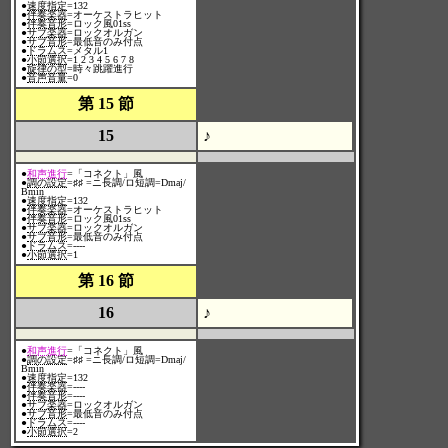
●
速度指定
=132
●
伴奏楽器
=オーケストラヒット
●
伴奏音形
=ロック風01ss
●
サブ楽器
=ロックオルガン
●
サブ音形
=最低音のみ付点
●
ドラムス
=メタル1
●
小節選択
=1 2 3 4 5 6 7 8
●
旋律の型
=時々跳躍進行
●
音声音量
=0
第 15 節
15
♪
●
和声進行
=「コネクト」風
●
調の設定
=♯♯ =ニ長調/ロ短調=Dmaj/
Bmin
●
速度指定
=132
●
伴奏楽器
=オーケストラヒット
●
伴奏音形
=ロック風01ss
●
サブ楽器
=ロックオルガン
●
サブ音形
=最低音のみ付点
●
ドラムス
=----
●
小節選択
=1
第 16 節
16
♪
●
和声進行
=「コネクト」風
●
調の設定
=♯♯ =ニ長調/ロ短調=Dmaj/
Bmin
●
速度指定
=132
●
伴奏楽器
=----
●
伴奏音形
=----
●
サブ楽器
=ロックオルガン
●
サブ音形
=最低音のみ付点
●
ドラムス
=----
●
小節選択
=2