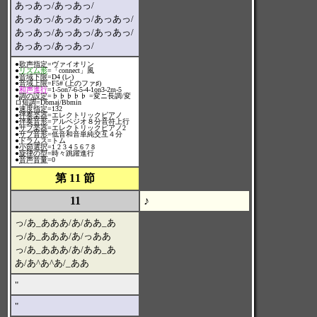
あっあっ/あっあっ/
あっあっ/あっあっ/あっあっ/
あっあっ/あっあっ/あっあっ/
あっあっ/あっあっ/
●
歌声指定
=ヴァイオリン
●
リズム形
=「connect」風
●
音域下限
=D4 (レ)
●
音域上限
=F5# (上のファ♯)
●
和声進行
=1-5on7-6-5-4-1on3-2m-5
●
調の設定
=♭♭♭♭♭ =変ニ長調/変
ロ短調=Dbmaj/Bbmin
●
速度指定
=132
●
伴奏楽器
=エレクトリックピアノ
●
伴奏音形
=アルペジオ８分音符上行
●
サブ楽器
=エレクトリックピアノ2
●
サブ音形
=低音和音単純交互４分
●
ドラムス
=トム
●
小節選択
=1 2 3 4 5 6 7 8
●
旋律の型
=時々跳躍進行
●
音声音量
=0
第 11 節
11
♪
っ/あ_あああ/あ/ああ_あ
っ/あ_あああ/あ/っああ
っ/あ_あああ/あ/ああ_あ
あ/あ^あ^あ/_ああ
"
"