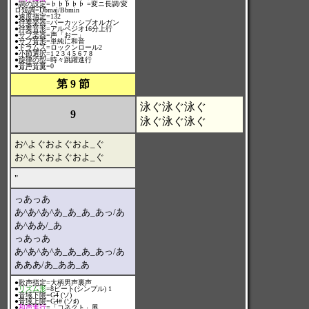
●
調の設定
=♭♭♭♭♭ =変ニ長調/変
ロ短調=Dbmaj/Bbmin
●
速度指定
=132
●
伴奏楽器
=パーカッシブオルガン
●
伴奏音形
=アルペジオ16分上行
●
サブ楽器
=声「おー」
●
サブ音形
=単純に和音
●
ドラムス
=ロックンロール2
●
小節選択
=1 2 3 4 5 6 7 8
●
旋律の型
=時々跳躍進行
●
音声音量
=0
第 9 節
泳ぐ泳ぐ泳ぐ
9
泳ぐ泳ぐ泳ぐ
お^よぐおよぐおよ_ぐ
お^よぐおよぐおよ_ぐ
"
っあっあ
あ^あ^あ^あ_あ_あ_あっ/あ
あ^ああ/_あ
っあっあ
あ^あ^あ^あ_あ_あ_あっ/あ
あああ/あ_ああ_あ
●
歌声指定
=大柄男声裏声
●
リズム形
=8ビート(シンプル) 1
●
音域下限
=G4 (ソ)
●
音域上限
=G4# (ソ♯)
●
和声進行
=「コネクト」風