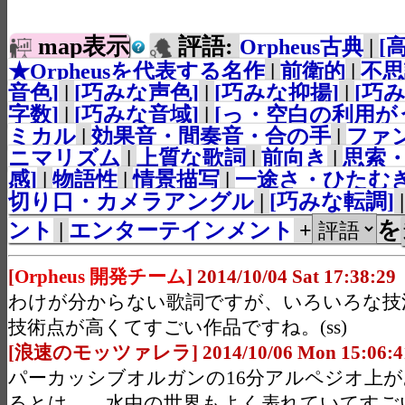
map表示
評語:
Orpheus古典
|
[
★Orpheusを代表する名作
|
前衛的
|
不思
音色]
|
[巧みな声色]
|
[巧みな抑揚]
|
[巧
字数]
|
[巧みな音域]
|
[っ・空白の利用が
ミカル
|
効果音・間奏音・合の手
|
ファ
ニマリズム
|
上質な歌詞
|
前向き
|
思索
感]
|
物語性
|
情景描写
|
一途さ・ひたむ
切り口・カメラアングル
|
[巧みな転調]
を
ント
|
エンターテインメント
+
[
Orpheus 開発チーム
] 2014/10/04 Sat 17:38:29
わけが分からない歌詞ですが、いろいろな技
技術点が高くてすごい作品ですね。(ss)
[浪速のモッツァレラ] 2014/10/06 Mon 15:06:4
パーカッシブオルガンの16分アルペジオ上
るとは……水中の世界もよく表れていてすご