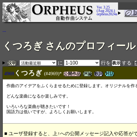
Ver. 3.25
(Aug 2024-)
orpheus2024a
...
くつろぎ さんのプロフィール
|
に
行を
する
|
説明
くつろぎ
4969
(#4969)*
公開作品
評論
歌詞
対話
作曲のアイデアをふくらませるために登録します。オリジナルを作
どんな楽曲になるか楽しみです。
いろいろな楽曲が聴きたいです！
国語力は低いですが、よろしくお願いします。
■ ユーザ登録すると、上↑への公開メッセージ記入や応答が