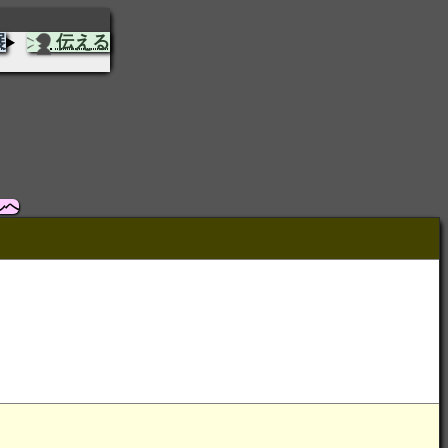
展
伝える
ルへ
。