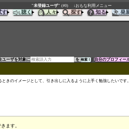
"未登録ユーザ"
(#0)
↓おもな利用メニュー
試す
聴く
人々
探す
知る
発
|
全ユーザを対象に
を
自分のプロフィー
るときのイメージとして、引き出しに入るように上手く勉強したいです
できます。