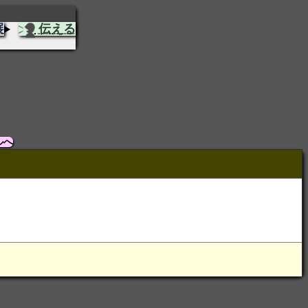
展
伝える
ルへ