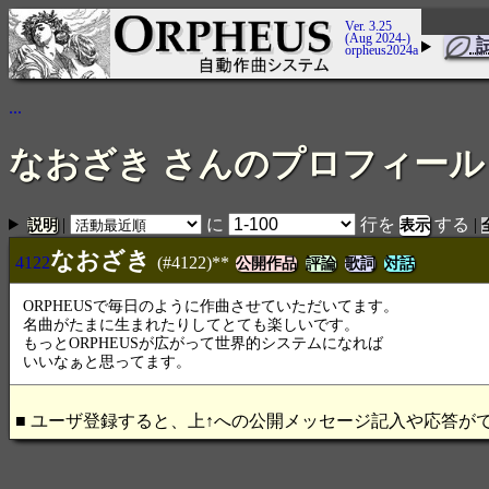
Ver. 3.25
(Aug 2024-)
orpheus2024a
...
なおざき さんのプロフィール
|
に
行を
する
|
説明
なおざき
4122
(#4122)**
公開作品
評論
歌詞
対話
ORPHEUSで毎日のように作曲させていただいてます。
名曲がたまに生まれたりしてとても楽しいです。
もっとORPHEUSが広がって世界的システムになれば
いいなぁと思ってます。
■ ユーザ登録すると、上↑への公開メッセージ記入や応答が