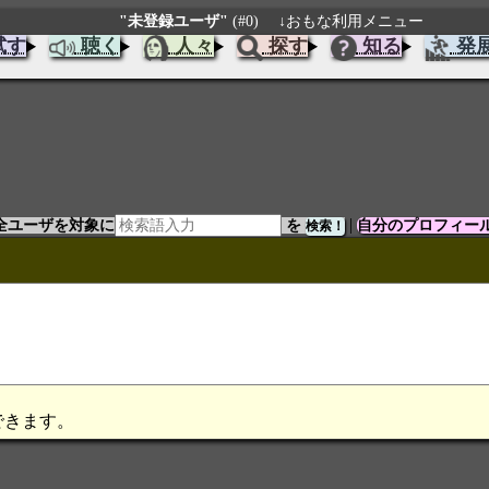
"未登録ユーザ"
(#0)
↓おもな利用メニュー
試す
聴く
人々
探す
知る
発
|
全ユーザを対象に
を
自分のプロフィー
できます。