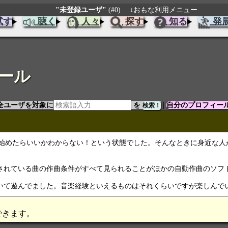
"未登録ユーザ"
(#0)
↓おもな利用メニュー
試す
聴く
人々
探す
知る
発
ール
|
全ユーザを対象に
を
自分のプロフィー
ら始めたらいいかわからない！という状態でした。そんなときに身近な人
されている曲の作曲条件がすべて見られることがほかの自動作曲のソフ
いて遊んでました。音楽経験といえるものはそれくらいですが楽しんで
できます。