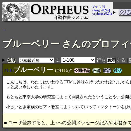
Ver. 3.25
(Aug 2024-)
orpheus2024a
...
ブルーベリー さんのプロフィ
|
に
行を
する
|
説明
ブルーベリー
4116
(#4116)*
公開作品
評論
歌詞
対話
こんにちは。わたしはいわゆるDTMに興味を持ったけれどなにか
～と思い今にいたります。
もともと東京大学の研究室によって開発されたということや、公開
小さいとき家族のピアノ教室によくついていってエレクトーンをひ
■ ユーザ登録すると、上↑への公開メッセージ記入や応答が