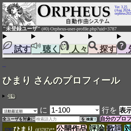
Ver. 3.25
(Aug 2024-
orpheus20
"未登録ユーザ"
(#0) Orpheus-user-profile.php?uid=3787
試す
聴く
人々
探す
...
ひまり さんのプロフィール
説明
に
行を
自分のプロ
|
全ユーザを対象に
を
公開作品
評論
歌詞
ひまり
3787
(#3787)**