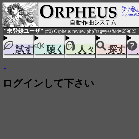
Ver. 3.25
(Aug 2024-
orpheus20
"未登録ユーザ"
(#0) Orpheus-review.php?tag=yes&id=659823
試す
聴く
人々
探す
...
ログインして下さい