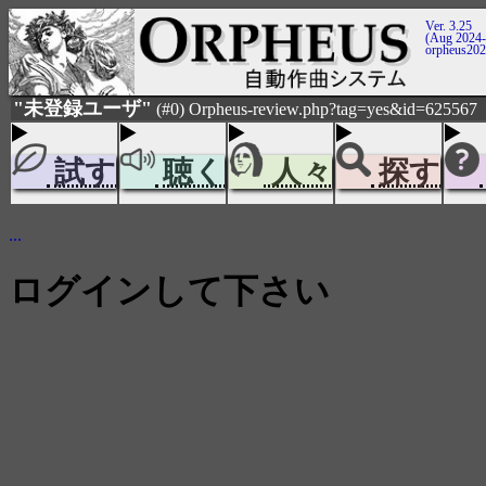
Ver. 3.25
(Aug 2024-
orpheus20
"未登録ユーザ"
(#0) Orpheus-review.php?tag=yes&id=625567
試す
聴く
人々
探す
...
ログインして下さい