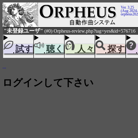
Ver. 3.25
(Aug 2024-
orpheus20
"未登録ユーザ"
(#0) Orpheus-review.php?tag=yes&id=576716
試す
聴く
人々
探す
...
ログインして下さい