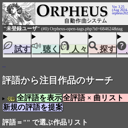
Ver. 3.25
(Aug 2024-
orpheus20
"未登録ユーザ"
(#0) Orpheus-open-tags.php?id=684624&tag
試す
聴く
人々
探す
...
評語から注目作品のサーチ
全評語を表示
全評語 × 曲リスト
説明
新規の評語を提案
評語＝"" で選ぶ作品リスト