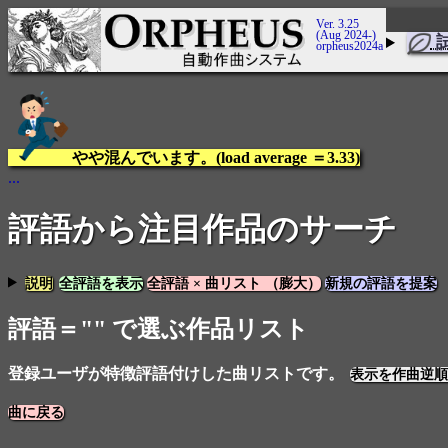
Ver. 3.25
(Aug 2024-)
orpheus2024a
やや混んでいます。(load average ＝3.33)
...
評語から注目作品のサーチ
説明
全評語を表示
全評語 × 曲リスト （膨大）
新規の評語を提案
評語＝"" で選ぶ作品リスト
登録ユーザが特徴評語付けした曲リストです。
表示を作曲逆順
曲に戻る