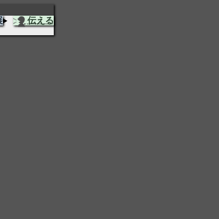
展
伝える