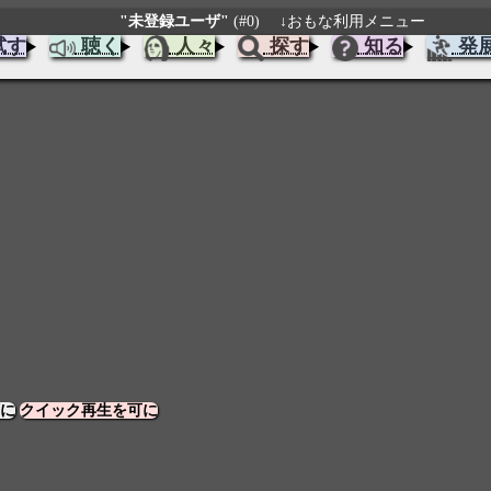
"未登録ユーザ"
(#0)
↓おもな利用メニュー
試す
聴く
人々
探す
知る
発
に
クイック再生を可に