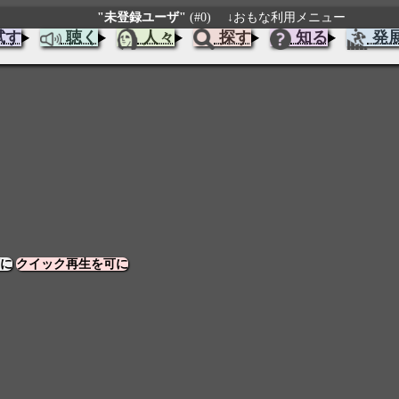
"未登録ユーザ"
(#0)
↓おもな利用メニュー
試す
聴く
人々
探す
知る
発
に
クイック再生を可に