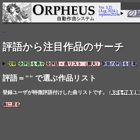
Ver. 3.25
(Aug 2024-)
orpheus2024a
...
評語から注目作品のサーチ
説明
全評語を表示
全評語 × 曲リスト （膨大）
新規の評語を提案
評語＝"" で選ぶ作品リスト
登録ユーザが特徴評語付けした曲リストです。
表示を作曲逆順
曲に戻る