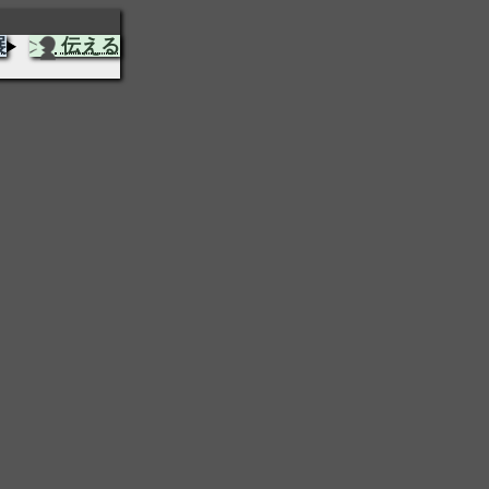
展
伝える