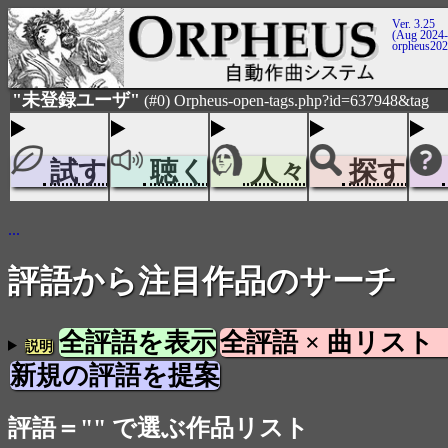
Ver. 3.25
(Aug 2024-
orpheus20
"未登録ユーザ"
(#0) Orpheus-open-tags.php?id=637948&tag
試す
聴く
人々
探す
...
評語から注目作品のサーチ
全評語を表示
全評語 × 曲リスト
説明
新規の評語を提案
評語＝"" で選ぶ作品リスト