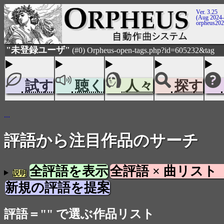
Ver. 3.25
(Aug 2024-
orpheus20
"未登録ユーザ"
(#0) Orpheus-open-tags.php?id=605232&tag
試す
聴く
人々
探す
...
評語から注目作品のサーチ
全評語を表示
全評語 × 曲リスト
説明
新規の評語を提案
評語＝"" で選ぶ作品リスト