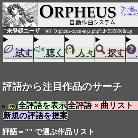
Ver. 3.25
(Aug 2024-
orpheus20
"未登録ユーザ"
(#0) Orpheus-open-tags.php?id=585666&tag
試す
聴く
人々
探す
...
評語から注目作品のサーチ
全評語を表示
全評語 × 曲リスト
説明
新規の評語を提案
評語＝"" で選ぶ作品リスト