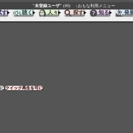
"未登録ユーザ"
(#0)
↓おもな利用メニュー
試す
聴く
人々
探す
知る
発
に
クイック再生を可に