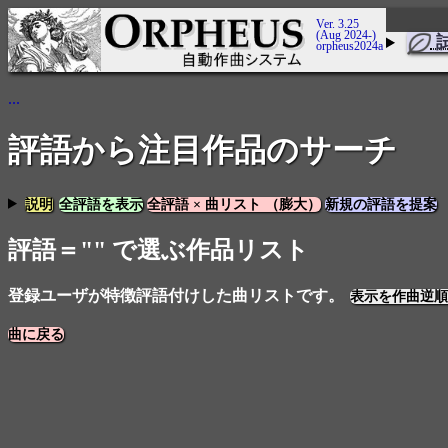
Ver. 3.25
(Aug 2024-)
orpheus2024a
...
評語から注目作品のサーチ
説明
全評語を表示
全評語 × 曲リスト （膨大）
新規の評語を提案
評語＝"" で選ぶ作品リスト
登録ユーザが特徴評語付けした曲リストです。
表示を作曲逆順
曲に戻る