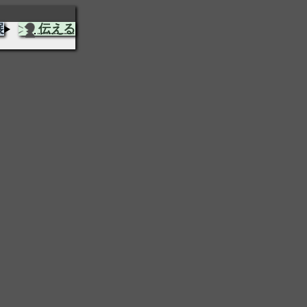
展
伝える