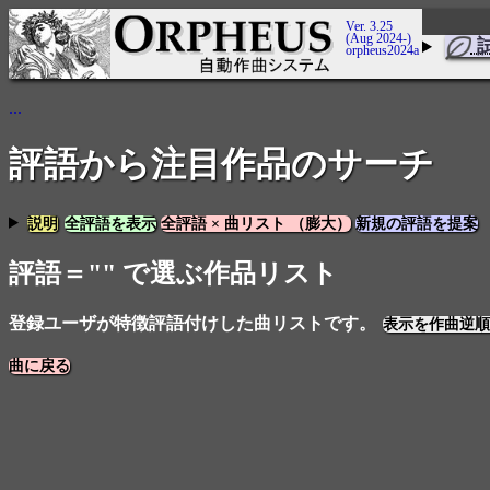
Ver. 3.25
(Aug 2024-)
orpheus2024a
...
評語から注目作品のサーチ
説明
全評語を表示
全評語 × 曲リスト （膨大）
新規の評語を提案
評語＝"" で選ぶ作品リスト
登録ユーザが特徴評語付けした曲リストです。
表示を作曲逆順
曲に戻る