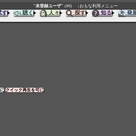
"未登録ユーザ"
(#0)
↓おもな利用メニュー
試す
聴く
人々
探す
知る
発
に
クイック再生を可に