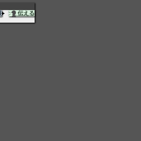
展
伝える