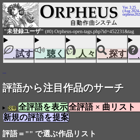
Ver. 3.25
(Aug 2024-
orpheus20
"未登録ユーザ"
(#0) Orpheus-open-tags.php?id=452231&tag
試す
聴く
人々
探す
...
評語から注目作品のサーチ
全評語を表示
全評語 × 曲リスト
説明
新規の評語を提案
評語＝"" で選ぶ作品リスト