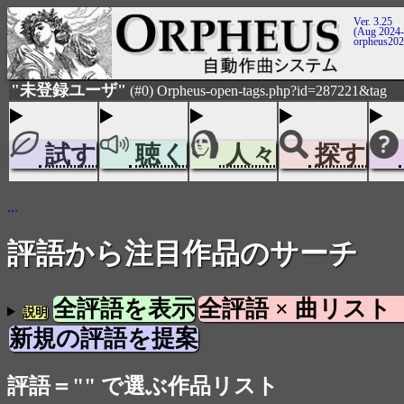
Ver. 3.25
(Aug 2024-
orpheus20
"未登録ユーザ"
(#0) Orpheus-open-tags.php?id=287221&tag
試す
聴く
人々
探す
...
評語から注目作品のサーチ
全評語を表示
全評語 × 曲リスト
説明
新規の評語を提案
評語＝"" で選ぶ作品リスト