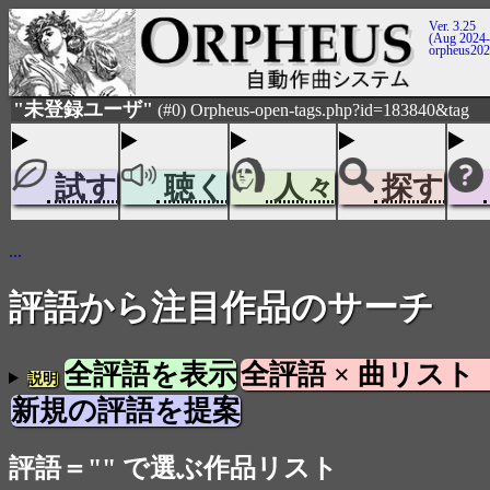
Ver. 3.25
(Aug 2024-
orpheus20
"未登録ユーザ"
(#0) Orpheus-open-tags.php?id=183840&tag
試す
聴く
人々
探す
...
評語から注目作品のサーチ
全評語を表示
全評語 × 曲リスト
説明
新規の評語を提案
評語＝"" で選ぶ作品リスト