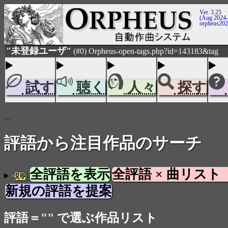
Ver. 3.25
(Aug 2024-
orpheus20
"未登録ユーザ"
(#0) Orpheus-open-tags.php?id=143183&tag
試す
聴く
人々
探す
...
評語から注目作品のサーチ
全評語を表示
全評語 × 曲リスト
説明
新規の評語を提案
評語＝"" で選ぶ作品リスト