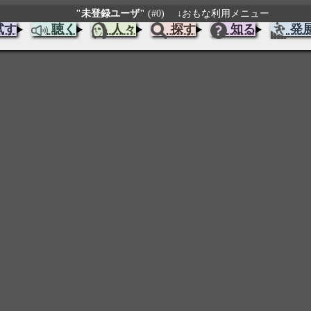
"未登録ユーザ"
(#0)
↓おもな利用メニュー
試す
聴く
人々
探す
知る
発