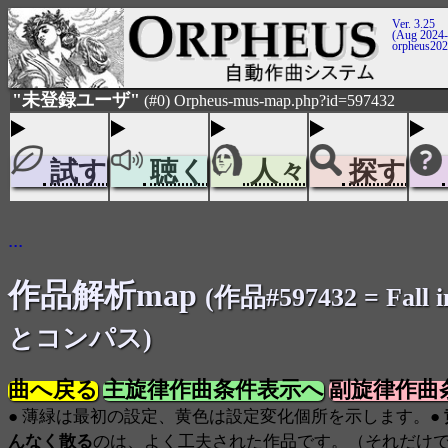
Ver. 3.25
(Aug 2024-
orpheus20
"未登録ユーザ"
(#0) Orpheus-mus-map.php?id=597432
試す
聴く
人々
探す
...
作品解析map
(作品#597432 = Fall i
とコンパス)
曲へ戻る
主旋律作曲条件表示へ
副旋律作曲
● 薄緑は最初の設定、黄色は設定変化個所を示します。●
んなく散る
のは、よく工夫された作品です。（それだけ