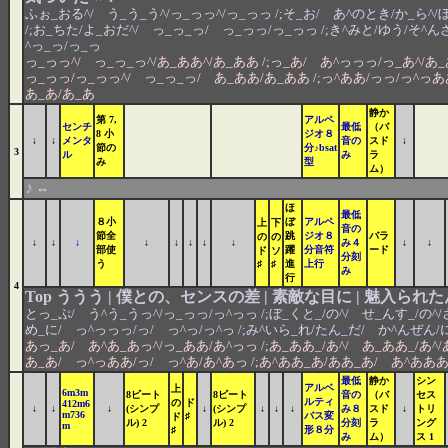
ふぉ_おる^/ う_う_う^/っ_っっ^/っ_っっ /;そ_お/ あ^のとき/か_ら^
/;お_ちた/よ_おだ^/ っ_っ_っ/ っ_っっ/っ_っっ /;き^みと/ゆう/そ^ん
^っ_っ/っ_っ
っ_っっ^/ っ_っ_っ^/あ_ああ^/あ_ああ /;っ_あ/ あ^っっっ/っ_あ^/あ_
っ_っっ/っ_っっ^/ っ_っ_っ/ あ_ああ/あ_ああ /;っ^ああ/っっ/っ^っあ
あ_あ/あ_あ
静か
第 7,
アルペ
センチ
最低
（バ
8 小
ジオ８
↓
↓
メンタ
音の
スド
↓
節の
分♪bsat
3
ル
み
ラ
み
型
ム）
♪
⇔
ほ
最低
８小
ぼ
アルペ
上
下
音の
節全
跳
ジオ８
バラ
の
の
↓
↓
↓
↓
↓
↓
↓
↓
み４
↓
↓
部使
躍
分音符
ード
ド
ソ
分刻
う
♯
♯
進
上行
み
行
4
Top ううう | 僕との、センスの差 | 素敵な目に | 魅入ら
とっ_ぷ/ う^う_うっ^/っ_っっ/っ^っっ /;ぼ_くと_/の^/ せ_んす_/の^/さ
め_に/ っ^っっっ/っ/ っ^っ/っ^っ /;み^いら_れ/たん_だ/ か^んぜん/
あっ_あ/ あ^あ_あっ^/っ_ああ/あ^っっ /;あ_ああ_/あ^/ あ_ああ_/あ^/あ
あ_あ/ っ^っああ/っ/ っ^あ/あ^あっ /;あ^ああ_あ/ああ_あ/ あ^あああ
最低
静か
シン
アルベ
上
6m3m
8ビート
8ビート
音の
（バ
セス
ルティ
の
ド
412m6
↓
↓
↓
(シンプ
↓
(シンプ
↓
↓
↓
み８
スド
↓
トリ
m736
♯
バス変
ド
ル) 2
ル) 2
分刻
ラ
ング
m
♯
形８分
み
ム）
ス 1