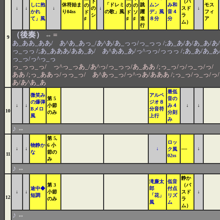
下
（バ
しに抱
休符始ま
「ドレミ
跳
ムン
み和
モス
の
の
の
↓
↓
↓
の
↓
スド
↓
かれ
り04ss
の歌」風
躍
デ」風
音４
フィ
ド
ド
ソ
シ
ラ
て」風
♯
♯
♯
進
８分
分
ア
ム）
行
（後奏）
=
⇔
9
あ_ああ_ああ/ あ^あ_あっ_/あ^あ/あ_っっ/っ_っっ /;あ_あ/あ/あ_あ/あ
っ_っっ /;あ_あああ/ああ_あ/ あ^ああ_あ/っ^っっ/っっっ /;あ_あ/あ_あ
っ_っ/っ^っ_っ
っ_っっ_っ/ っ^っ_っあ_/あ^っ/っ_っっ/あ_ああ /;っ_っ/っ/っ_っ/っ/
ああ /;っ_ああっ/っっ_っ/ あ^あっ_っ/っ^っあ/あああ /;っ_っ/っ_っ/っ
あ/あ^あ_あ
最低
微笑み
アルペ
第 5
音の
の爆弾
ジオ８
↓
↓
小節
み４
↓
↓
Bメロ
分音符
10
のみ
分刻
風
上行
み
♪
⇔
第 5,
ロッ
物静か
6 小
↓
↓
↓
----
↓
ク風
な
節の
11
02ss
み
♪
⇔
静か
滝廉太
低音
第 3
（バ
途中◆
郎
付点
↓
↓
小節
スド
↓
短調
「花」
リズ
12
のみ
ラ
風
ム
ム）
♪
⇔