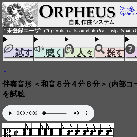
Ver. 3.25
(Aug 2024-
orpheus20
"未登録ユーザ"
(#0) Orpheus-lib-sound.php?cat=instpat&pat=c
試す
聴く
人々
探す
...
伴奏音形 ＜和音８分４分８分＞ (内部コード
を試聴