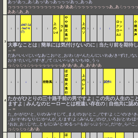
あっ^あっ_あ /;あっ^あっあっっっ/あっ_あっあ
っっっっっっっっっっっっっあ^ああ /;っっっっっっっっあ_あ /;っっ
ああ /;あ_あ
や
や
ロッ
小
上
上
4M7-54
順
クン
柄
ラ
↓
↓
-3m7-6
↓
↓
の
↓
の
↓
↓
↓
↓
↓
♯
次
ロー
男
(7)
レ♯
ソ
進
ル2
声
行
3
大事なことは | 簡単には気付けないのに | 当たり前を期待し
=
⇔
だあ/^いい/じい/なあ/こお/^と_お/わ /;か^んたん/にい/わあ/き^ずけ_/ない
お/き^たい/し^/す^ぎ_/て /;いい^っ/き/いち/ゆ_うっ
っ /;っ /;っ /;っっっっっっっっあ^あ^あ_あ_あ^あ^あ
ほ
ぼ
上
順
の
↓
↓
↓
↓
校歌風
↓
↓
↓
↓
↓
↓
試作1
↓
↓
↓
次
レ
進
♯
行
たかがひとりの三十路手前の男ですよ | この先の人生のこ
4
ますよ | みんなのヒーローとは程遠い存在の | 自他共に
=
⇔
た_か/が/ひ^と_り/の/み^そじ/て_まえ/の/お^とこ_/です/よ /;こ^の/さ^
_/お/そ^れ/なり/に/か^んが_え/ます/よ /;み^んな_/の/ひ_いろお/と/わ/
^おお_お /;じ^た_とも/に/み^と/めるっ/^もお/っ/ぶう/っ/_だ/^か_ら/^こ
っ /;っ /;っ /;あ^あ
ほ