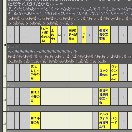
ただそれだけだから…
=
⇔
ぼ_く/たち/わあ/っっ/と^くべつ/なあ/っっ /;な_ん/か/に/^さ_あ/っっ/な^れ
き_る/な/らあ/っっ/し^あわせ/にい/っっ /;い^き_/て/い^/^た_い/っっ/た_
っあ^あっっあ^あっっあ^あっっあ^あっ /;っあ^あっっあ^あっ/^あっ_あっ
っっあ^あっっあ^あっっあ^あっ /;あっ
8ビー
上
1拍弱
低音和
ト(変
レ
↓
↓
↓
↓
の
82
↓
起■(試
↓
↓
↓
音交互
↓
↓
↓
化のあ
♯
ラ♯
作8)
変形
る)
11
♪
=
⇔
ら /;あ/あ/あ/あ /;っ/あ/あ/あ/あ/あ/あ /;あ
あ^あ^あ^あ^あ/あっ_あ/あっあっ_あ /;あ^あ^あ^あ^あ/あっ_あ/あっあっ_
っ_あ/あっあっ_あ /;あ^あ^あ^あ^あ/あっ_あ/あっあっ_あ
ロッ
第 1,
2, 3, 4
ロック
クン
↓
↓
↓
↓
↓
小節の
風02ss
ロー
12
み
ル2
♪
⇔
低音和
第 5, 6
音単純
↓
↓
↓
小節の
↓
↓
↓
交互４
13
み
分
♪
⇔
アルペ
第 7 小
ジオ８
バラ
↓
↓
↓
↓
↓
節のみ
分音符
ード
14
上行