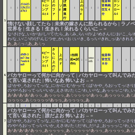
8ビー
上
ぼ
低音和
ロッ
上
251425
ト(シ
の
跳
音単純
クン
ソ
の
↓
↓
12b251
↓
↓
↓
↓
↓
↓
↓
ンプ
フ
♯
躍
交互４
ロー
ラ
47b3
ル) 4
ァ
進
♯
分
ル1
行
5
情けない顔してたら | 未来の嫁さんに怒られるから | ラ
世界を | 生きる！生きれ！呆れるくらいに
=
⇔
な^さけな_い/か^お/し^/て/たら_あ /;み_らい/の/よ^めさん/に/お^こ_ら/れ
わ/な_い/こ^の/げ^んじつせ_かい/お /;い^き_るっ/い^きれ_っ/あ^きれる
あ_あ /;っ /;あ_あ /;っ
さ
8ビー
ら
4M9-3
上
1拍弱
低音和
ト(シ
m7-3m
に
smo
の
起■(試
音交互
↓
↓
↓
↓
↓
↓
↓
↓
↓
↓
7on6-6
oth
ンプ
上
ド
作8)
８分
m9
ル) 1
の
ﾄﾞ
バカヤローって何かに向かって | バカヤローって叫んでみた
6
て言い返された | 怖いなあ 怖いよお
=
⇔
ば^かや_ろお/ってっ/な_に/か/に/む^かっ/て /;ば^かや_ろお/ってっ/さ^け_
の/や^ろお/ってっ/い^いか_えさ/れ/た /;こ^わ_い/^な_あっっっ/こ^わ_
あ^あ^あ^あ^あっっ_あっっっっ_あ /;っっっっ^あっっ_あっっっっ_あ /;
っっっっ_あ /;っっっっ^あっっ_あっっっっ_あ
↓
↓
↓
↓
↓
↓
↓
↓
↓
↓
↓
↓
↓
↓
↓
↓
↓
バカヤローって何かに向かって | バカヤローって叫んでみた
て言い返された | 誰だよお 怖いよお
=
⇔
ば^かや_ろお/ってっ/な_に/か/に/む^かっ/て /;ば^かや_ろお/ってっ/さ^け_
7
の/や^ろお/ってっ/い^いか_えさ/れ/た /;だ^れ_だ/^よ_おっっっ/こ^わ_
あ^あ^あ^あ^あっっ_あっっっっ_あ /;っっっっ^あっっ_あっっっっ_あ /;