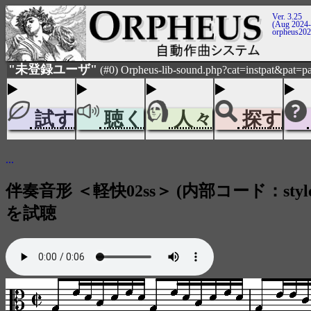
Ver. 3.25
(Aug 2024-
orpheus20
"未登録ユーザ"
(#0) Orpheus-lib-sound.php?cat=instpat&pat=pat
試す
聴く
人々
探す
...
伴奏音形 ＜軽快02ss＞ (内部コード：style_s
を試聴