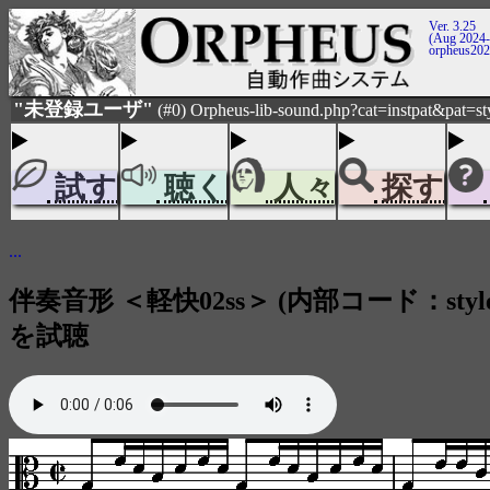
Ver. 3.25
(Aug 2024-
orpheus20
"未登録ユーザ"
(#0) Orpheus-lib-sound.php?cat=instpat&pat=s
試す
聴く
人々
探す
...
伴奏音形 ＜軽快02ss＞ (内部コード：style_s
を試聴