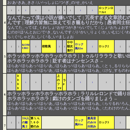
お/あ^きあ_きさ /;い^っしょに/つ^ぎ_の/せ_かいえ
ロックンロ
↓
↓
↓
↓
↓
↓
↓
↓
↓
↓
↓
↓
ール1
なんてたって僕は小説が嫌いでして | 冗長すぎる文章読む
んです | 理解力皆無に加えて引き籠もりだから | 愚者同士
4
なんてた_って/ぼ_くわ/しょ^おせつが/き^らいでして /;じょ^おちょおす^
むのが/ほ^んとおに/で^き_ないんです /;り^かい_りょく/か_いむに/く
ら /;ぐ^しゃどお_し/く^る_い^ましょお
やや
ロック
KOM
↓
↓
↓
校歌風
↓
↓
順次
↓
ロック2
↓
↓
URO
風02ss
進行
ホラッホラッホラホラッホラホラ | トゥルリラララと歌い出
5
ホラホラッホラホラ | 貶す者はナンセンスさ
⇔
ほらあ^/ほらあっ^/ほら^あ_/ほらあっ^/ほらあ^/ほらあ_ /;とぅ_るりらら/
ほらあ^/ほらあっ^/ほら^あ_/ほらあっ^/ほらあ^/ほらあ_ /;けな_すものわ
♭
上
♭
の
ラ
↓
↓
↓
↓
↓
↓
↓
↓
↓
↓
♭
フ
♯
♭
ァ♯
ホラッホラッホラホラッホラホラ | ラリルレロンドで踊り出
6
ホラホラッホラホラ | 戯けのタンゴを踊りましょう
⇔
ほらあ^/ほらあっ^/ほら^あ_/ほらあっ^/ほらあ^/ほらあ_ /;らりるれ^ろん_
ほらあ^/ほらあっ^/ほら^あ_/ほらあっ^/ほらあ^/ほらあ_ /;たわけの^たん
お
334人
第 5, 6,
最高音
ロック
↓
↓
の敵
7, 8 小
のみ16
ロック3
↓
風01ss
7
風２
節のみ
分刻み