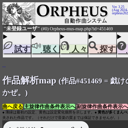
Ver. 3.25
(Aug 2024-
orpheus20
"未登録ユーザ"
(#0) Orpheus-mus-map.php?id=451469
試す
聴く
人々
探す
...
作品解析map
(作品#451469 = 戯
かぜ。)
曲へ戻る
主旋律作曲条件表示へ
副旋律作曲条件表示へ
● 薄緑は最初の設定、黄色は設定変化個所を示します。●
黄色が多くまんべ
夫された作品です。（それだけで音楽の質までは保証できませんが。）