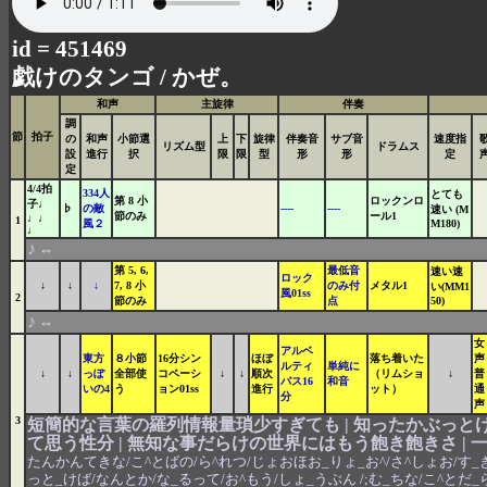
id = 451469
戯けのタンゴ /
かぜ。
和声
主旋律
伴奏
調
節
拍子
の
和声
小節選
上
下
旋律
伴奏音
サブ音
速度指
リズム型
ドラムス
設
進行
択
限
限
型
形
形
定
定
4/4拍
334人
とても
第 8 小
ロックンロ
子♩
♭
の敵
----
----
速い (M
節のみ
ール1
♩♩
1
風２
M180)
♩
♪
⇔
第 5, 6,
最低音
速い速
ロック
↓
↓
↓
7, 8 小
のみ付
メタル1
い(MM1
風01ss
2
節のみ
点
50)
♪
⇔
女
アルベ
東方
８小節
16分シン
ほぼ
落ち着いた
声
ルティ
単純に
↓
↓
っぽ
全部使
コペーシ
↓
↓
順次
（リムショ
↓
普
バス16
和音
いの4
う
ョン01ss
進行
ット）
通
分
声
3
短簡的な言葉の羅列情報量瑣少すぎても | 知ったかぶっと
て思う性分 | 無知な事だらけの世界にはもう飽き飽きさ |
たんかんてきな/こ^とばの/ら^れつ/じょおほお_りょ_お^/さ^しょお/す_ぎ
っと_けば/なんとか/な_るって/お^もう/しょ_うぶん /;む_ちな/こ^とだ_