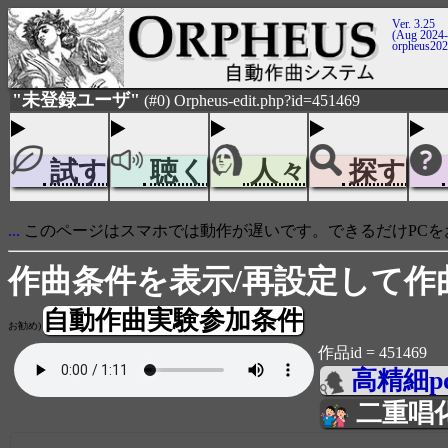
Ver. 3.25
(Aug 2024-
orpheus20
"未登録ユーザ"
(#0) Orpheus-edit.php?id=451469
試す
聴く
人々
探す
...
このページはスマホでは動作が遅いです。できるだけPCを
作曲条件を表示/再設定して作
自動作曲実験参加条件
お勧め)
作品id = 451469
高精細p
二重唱