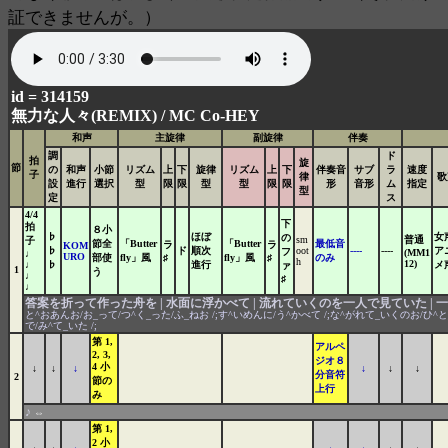
証できませんが。）
id = 314159
無力な人々(REMIX) /
MC Co-HEY
和声
主旋律
副旋律
伴奏
調
ド
拍
旋
節
の
和声
小節
リズム
上
下
旋律
リズム
上
下
伴奏音
サブ
ラ
速度
子
律
歌
設
進行
選択
型
限
限
型
型
限
限
形
音形
ム
指定
型
定
ス
4/4
下
拍
８小
♭
ほぼ
女
の
sm
普通
子
節全
「Butter
「Butter
最低音
ラ
ラ
KOM
♭
ド
順次
oot
----
----
ア
フ
(MM1
♩
URO
部使
fly」風
♯
fly」風
♯
のみ
h
12)
♩
♭
進行
メ
ァ
1
う
♩
♯
♩
答案を折って作った舟を | 水面に浮かべて | 流れていくのを一人で見ていた | 
と^おあんお/お_って/つ^く_った/ふ_ねお /;す^いめんに/う^かべて /;な^がれて_いくのお/ひ^と_
で/み^て_いた /;
第 1,
アルペ
2, 3,
ジオ８
4 小
↓
↓
↓
↓
↓
↓
分音符
2
節の
上行
み
♪
⇔
第 1,
2 小