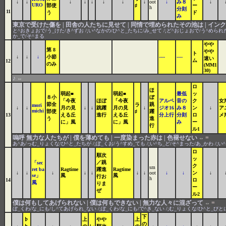
↓
↓
↓
↓
↓
↓
↓
↓
oot
↓
み８
↓
URO
部使
♯
ー
h
分刻
11
う
ド
み
東京で受けた傷を | 田舎の人たちに見せて | 同情で埋められたその池は | イン
と^おきょおで/う_けた/き^ずお /;い^なかの/ひ^と_たちに/み_せて /;ど^おじょおで/う^められた
か_で/そ^まる
やや
第 8
やや
ト
↓
↓
↓
小節
----
----
速い
ム
12
のみ
(MM1
30)
♪
⇔
ロ
ほ
弱起■
弱起■
最低
ッ
８小
ぼ
「今夜
ほぼ
「今夜
アルペ
音の
ク
女
節全
跳
ラ
mori
↓
↓
月の見
↓
↓
跳躍
月の見
↓
ジオ16
み８
ン
↓
ア
michi
部使
♯
躍
13
える丘
進行
える丘
分上行
分刻
ロ
メ
う
進
に」風
に」風
み
ー
行
ル1
嗚呼 無力な人たちが | 僕を薄めても | 一度染まった赤は | 色褪せない
=
⇔
あ^あ/っむ_りょくな/ひ^と_たちが /;ぼ_くお/う^すめ_ても /;い^ち_ど/そ^まった/あ_かわ /;い^
ロ
順次
ッ
／跳
「sec
ク
sm
ret ba
Ragtime
躍進
Ragtime
↓
↓
↓
↓
↓
↓
↓
oot
↓
↓
ン
↓
se」
風
風
行お
h
14
ロ
風
りま
ー
ぜ
ル2
僕は何もしてあげられない | 僕は何もできない | 無力な人々に混ざって
=
⇔
ぼ_くわ/な_にも/し^てあげられ_ない /;ぼ_くわ/な_にも/で^き_ない /;む_りょくな/ひ^と_びと
下
♭
上
やや
上
の