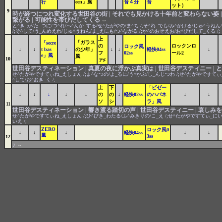
行
een」風
音４分
音
ット）
9
時が経つにつれ変化する世田谷の街 | それでも見かける十年前と変わらない姿 
繋がる | 可能性を帯びだしてくる
⇔
と^き_が/た_つに/つ^れ/へ^んか_する/せ^たがやの/ま^ち /;そ^れ_でも/み^かける/じゅ^うね
/;そ^して/う_んめえわ/じゅ^うねん/ま_えにも/つ^ながる /;か^のおせえお/お^びだして_くる /;
上
「ガラス
「secre
の
ロックンロ
ロック風
↓
↓
t bas
↓
の少年」
↓
↓
軽快04ss
↓
フ
02ss
ール2
e」風
風
10
ァ♯
世田谷デスティネーション | 真夏の夜に浮かぶ真実は | 世田谷デスティニー |
せ^たがやですてぃね_えしょん /;ま^なつの/よ_るに/う^かぶ/し_んじつわ /;せ^たがやですてぃ_
^して/お^おき_く /;
上
下
「ビゼー
↓
↓
↓
↓
↓
の
の
↓
軽快02ss
のハバネ
↓
↓
ソ
シ
ラ」風
11
世田谷デスティネーション | 響き渡る踏切の声 | 世田谷デスティニー | 哀しみ
せ^たがやですてぃね_えしょん /;ひ^びき_わたる/ふ^みきりの/こ_え /;せ^たがやですてぃ_にい 
いえ /;
ZERO
ロック風0
↓
↓
↓
軽快04ss
↓
↓
風
3ss
12
♪
⇔