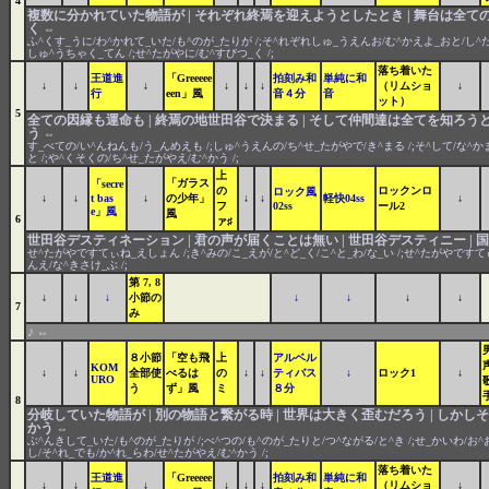
4
複数に分かれていた物語が | それぞれ終焉を迎えようとしたとき | 舞台は全ての
く
⇔
ふ^くす_うに/わ^かれて_いた/も^のが_たりが /;そ^れぞれしゅ_うえんお/む^かえよ_おと/し^た/
しゅ^うちゃく_てん /;せ^たがやに/む^すびつ_く /;
落ち着いた
王道進
「Greeeee
拍刻み和
単純に和
↓
↓
↓
↓
↓
↓
（リムショ
↓
行
een」風
音４分
音
ット）
5
全ての因縁も運命も | 終焉の地世田谷で決まる | そして仲間達は全てを知ろうと
う
⇔
す_べての/い^んねんも/う_んめえも /;しゅ^うえんの/ち^せ_たがやで/き^まる /;そ^して/な^か
と /;や^くそくの/ち^せ_たがやえ/む^かう /;
上
「ガラス
「secre
の
ロックンロ
ロック風
↓
↓
t bas
↓
の少年」
↓
↓
軽快04ss
↓
フ
02ss
ール2
e」風
風
6
ァ♯
世田谷デスティネーション | 君の声が届くことは無い | 世田谷デスティニー |
せ^たがやですてぃね_えしょん /;き^みの/こ_えが/と^ど_く/こ^と_わ/な_い /;せ^たがやですてぃ
んえ/な^きさけ_ぶ /;
第 7, 8
↓
↓
↓
小節の
↓
↓
↓
↓
7
み
♪
⇔
８小節
「空も飛
上
アルベル
KOM
↓
↓
全部使
べるは
の
↓
↓
ティバス
↓
ロック1
↓
URO
う
ず」風
ミ
８分
8
分岐していた物語が | 別の物語と繋がる時 | 世界は大きく歪むだろう | しか
かう
⇔
ぶ^んきして_いた/も^のが_たりが /;べ^つの/も^のが_たりと/つ^ながる/と^き /;せ_かいわ/お^
し/そ^れ_でも/か^れ_らわ/せ^たがやえ/む^かう /;
落ち着いた
王道進
「Greeeee
拍刻み和
単純に和
↓
↓
↓
↓
↓
↓
（リムショ
↓