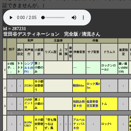
証できませんが。）
id = 287231
世田谷デスティネーション 完全版 /
清流さん
和声
主旋律
伴奏
旋
節
拍子
調の
和声進
小節選
上
下
速度指
リズム型
律
伴奏音形
サブ音形
ドラムス
設定
行
択
限
限
定
型
♭♭
第 2
4/4拍
シンプ
速い速
ロックンロ
♭♭
小節の
----
----
子♩♩
ル１(II
い(MM
ール2
1
♩♩
♭
IV)
み
150)
♪
⇔
８小節
ロック風0
↓
↓
ZERO
全部使
軽快04ss
↓
↓
3ss
2
う
♪
⇔
JAMP
第 2
拍刻み和
低音和音
イント
↓
↓
小節の
トム
↓
音４分
交互変形
3
ロ
み
♪
⇔
８小節
「空も飛
アルベル
KOM
↓
↓
全部使
べるは
↓
↓
↓
ティバス
↓
ロック1
↓
URO
う
ず」風
８分