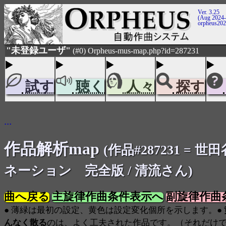
Ver. 3.25
(Aug 2024-
orpheus20
"未登録ユーザ"
(#0) Orpheus-mus-map.php?id=287231
試す
聴く
人々
探す
...
作品解析map
(作品#287231 = 
ネーション 完全版 / 清流さん)
曲へ戻る
主旋律作曲条件表示へ
副旋律作曲
● 薄緑は最初の設定、黄色は設定変化個所を示します。●
んなく散る
のは、よく工夫された作品です。（それだけ