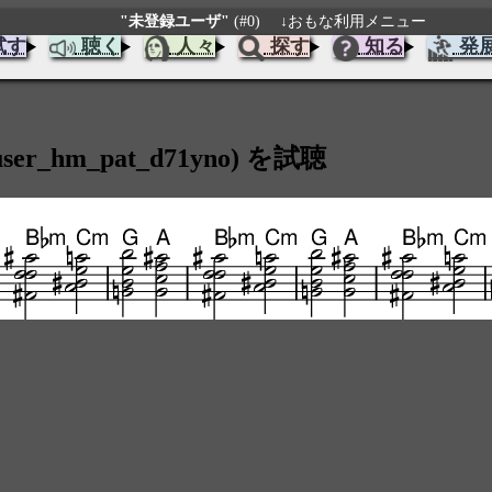
"未登録ユーザ"
(#0)
↓おもな利用メニュー
試す
聴く
人々
探す
知る
発
hm_pat_d71yno) を試聴