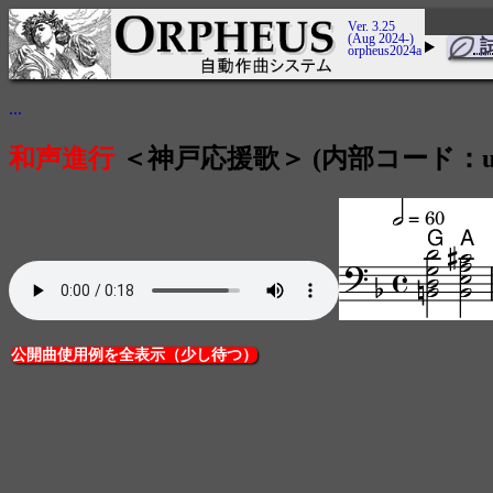
Ver. 3.25
(Aug 2024-)
orpheus2024a
...
和声進行
＜神戸応援歌＞ (内部コード：user_
公開曲使用例を全表示（少し待つ）