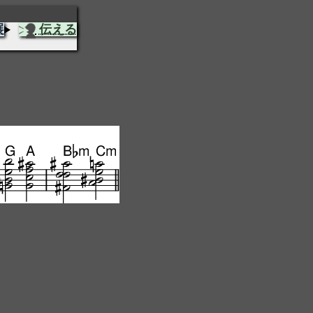
展
伝える