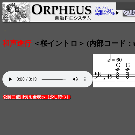
Ver. 3.25
(Aug 2024-)
orpheus2024a
...
和声進行
＜桜イントロ＞ (内部コード：user_
公開曲使用例を全表示（少し待つ）