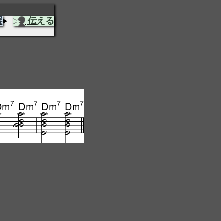
展
伝える