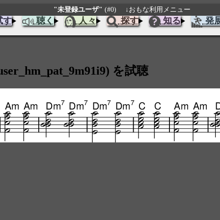
"未登録ユーザ"
(#0)
↓おもな利用メニュー
試す
聴く
人々
探す
知る
発
hm_pat_9m91i9) を試聴