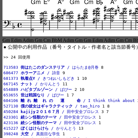
Gm Edim Adim Gm Cm BbM Adim Gm Gm Edim Adim Gm Cm B
● 公開中の利用作品（番号・タイトル・作者名と該当節番号
>> 24 回使用

713583 
街はたこのダンステリア
 / はらたま@月巻
686477 
ホラーアニメ
 / 詩音
681373 
執着点Y
 / きつねいしもどき
667145 
ナット
 / かりんとう
654889 
ハビタブルゾーン
 / ぱぴー
653655 
世は戦国なり
 / ぱぴー
604106 
離 れ 離  れ の   運     命
 / I think think about
527130 
僕の彼女はギャラクティック
 / tao_hiro
450284 
kajijy２０１６７月
 / 田中安全プロレス
423301 
続シン怪獣のテーマ
 / 田中安全プロレス
423136 
続シン怪獣のテーマ
 / 田中安全プロレス
415227 
ぼくはけらけら
 / かりんとう
398248 
大空
 / 真面目な学生