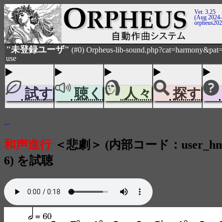
Ver. 3.25
(Aug 2024-
orpheus20
"未登録ユーザ"
(#0) Orpheus-lib-sound.php?cat=harmony&pat
use
試す
聴く
人々
探す
...
和声進行
＜悲劇＞ (内部コード：user_hm_p
6) を試聴