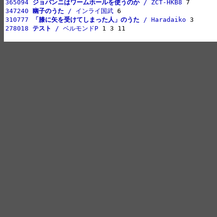
365094 
ジョバンニはワームホールを使うのか
 / ZCT-HKB8
347240 
幽子のうた
 / インライ国武
310777 
「膝に矢を受けてしまった人」のうた
 / Haradaiko
278018 
テスト
 / ベルモンドP
 1 3 11