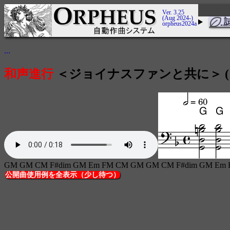
Ver. 3.25
(Aug 2024-)
orpheus2024a
...
和声進行
＜ジョイナスファンと共に＞ (内部コー
GM GM CM F#dim GM Em FM CM GM GM CM F#dim GM Em
公開曲使用例を全表示（少し待つ）