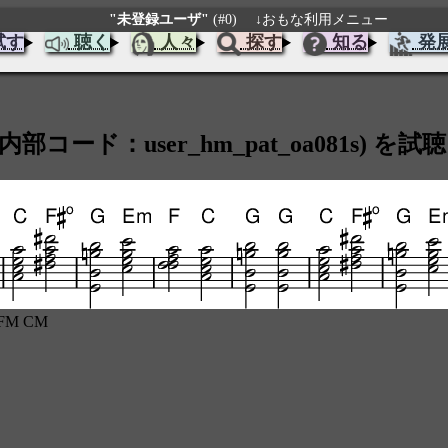
"未登録ユーザ"
(#0)
↓おもな利用メニュー
試す
聴く
人々
探す
知る
発
ド：user_hm_pat_oa081s) を試聴
 FM CM