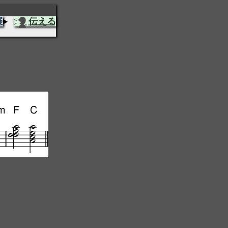
展
伝える