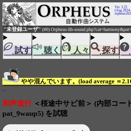
Ver. 3.25
(Aug 2024-
orpheus20
"未登録ユーザ"
(#0) Orpheus-lib-sound.php?cat=harmony&pat=
試す
聴く
人々
探す
やや混んでいます。(load average ＝2.1
...
和声進行
＜桜途中サビ前＞ (内部コード：
pat_9waup5) を試聴