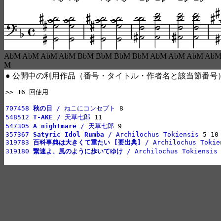
AbM AbM AbM AbM BbM BbM BbM BbM AbM AbM AbM AbM
M
● 公開中の利用作品（番号・タイトル・作者名と該当節番号
>> 16 回使用

707458 
秋の日
 / ねこにコンセプト
548512 
T-AKE
 / 天草七郎
547305 
A nightmare
 / 天草七郎
357367 
Satyric Idol Rumba
 / Archilochus Tokiensis
319783 
百科事典は大きくて重たい [要出典]
 / Archilochus Tokie
319180 
繋速よ、風のように歩いてゆけ
 / Archilochus Tokiensis