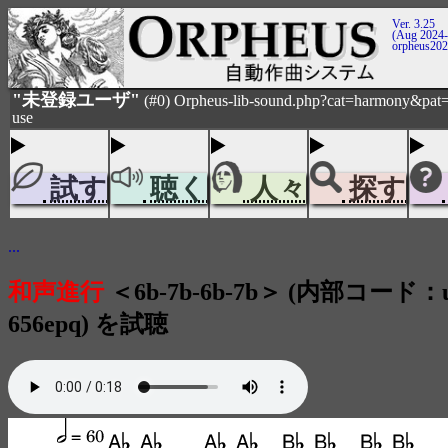
Ver. 3.25
(Aug 2024-
orpheus20
"未登録ユーザ"
(#0) Orpheus-lib-sound.php?cat=harmony&pat
use
試す
聴く
人々
探す
...
和声進行
＜6b-7b-6b-7b＞ (内部コード：us
656epq) を試聴