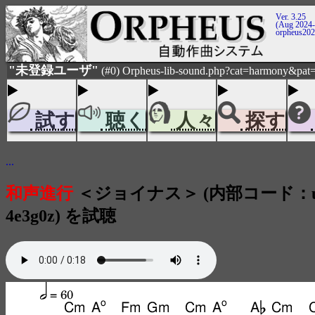
Ver. 3.25
(Aug 2024-
orpheus20
"未登録ユーザ"
(#0) Orpheus-lib-sound.php?cat=harmony&pat=
試す
聴く
人々
探す
...
和声進行
＜ジョイナス＞ (内部コード：user
4e3g0z) を試聴