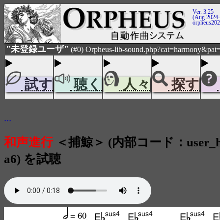
Ver. 3.25
(Aug 2024-
orpheus20
"未登録ユーザ"
(#0) Orpheus-lib-sound.php?cat=harmony&pat=
試す
聴く
人々
探す
...
和声進行
＜捕鯨＞ (内部コード：user_hm
a6) を試聴