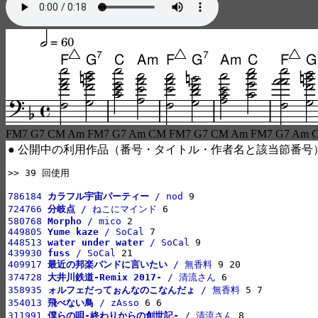
FM7 G7 CM Am FM7 G7 Am CM FM7 G7 CM Am FM7 G7 Am 
● 公開中の利用作品（番号・タイトル・作者名と該当節番号
>> 39 回使用

786184 
カラフル宇宙パーティー
 / nod
724766 
分岐点
 / ねこにマインド
580768 
Morpho
 / mico
449805 
Yume kaze
 / SoCal
448513 
water under water
 / SoCal
439930 
fuss
 / SoCal
409917 
最近の邦楽バンドに言いたい
 / 無香料
374728 
大井川鉄道-Remix 2017-
 / 清流さん
358935 
ォルフェだってぉんなのこなんだょ
 / 無香料
354013 
飛べない鳥
 / zAsso
311991 
僕らの唄-終わりからの創世記-
 / 清流さん