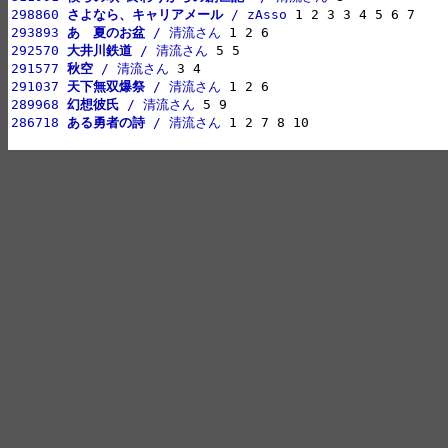
298860 
さよなら、キャリアメール
 / zAsso
293893 
あゝ夏のお盆
 / 清流さん
292570 
大井川鉄道
 / 清流さん
291577 
秋空
 / 清流さん
291037 
天下無双爆祭
 / 清流さん
289968 
幻想彼氏
 / 清流さん
286718 
ある勇者の詩
 / 清流さん
 1 2 7 8 10