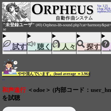
Ver. 3.25
(Aug 2024-
orpheus20
"未登録ユーザ"
(#0) Orpheus-lib-sound.php?cat=harmony&pat=
se
試す
聴く
人々
探す
やや混んでいます。(load average ＝3.96)
...
和声進行
＜odoe＞ (内部コード：user_hm_p
を試聴