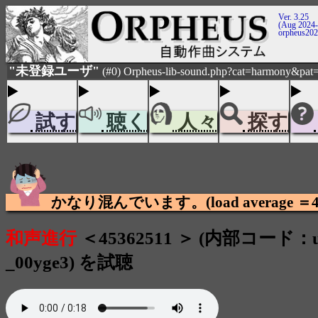
Ver. 3.25
(Aug 2024-
orpheus20
"未登録ユーザ"
(#0) Orpheus-lib-sound.php?cat=harmony&pat=
試す
聴く
人々
探す
かなり混んでいます。(load average ＝4.
和声進行
＜45362511 ＞ (内部コード：us
_00yge3) を試聴