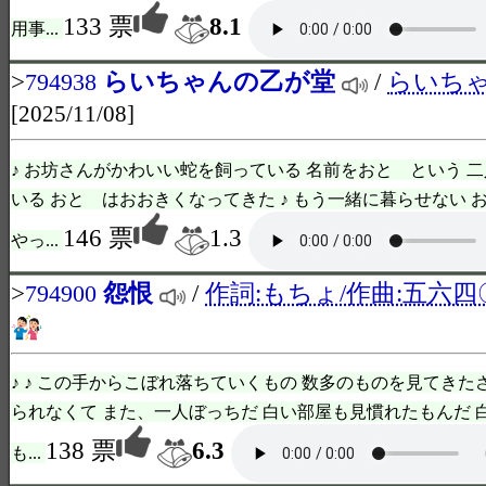
133 票
8.1
用事...
>
らいちゃんの乙が堂
/
らいち
794938
[2025/11/08]
♪ お坊さんがかわいい蛇を飼っている 名前をおと という 
いる おと はおおきくなってきた ♪ もう一緒に暮らせない 
146 票
1.3
やっ...
>
怨恨
/
作詞:もちょ/作曲:五六四
794900
♪ ♪ この手からこぼれ落ちていくもの 数多のものを見てきた
られなくて また、一人ぼっちだ 白い部屋も見慣れたもんだ 
138 票
6.3
も...