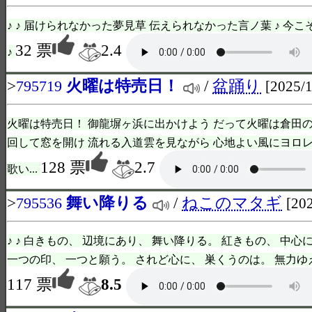
♪ ♪ 届けられなかった夢見草 伝えられなかった言ノ葉 ♪ 今こ
32 票
2.4
♪
>
火曜は特売日！
/
盆踊り
795719
[2025/1
火曜は特売日！ 御龍塀ヶ浜に出かけよう だって火曜は倉田の
回して窓を開け 流れる入道雲を見ながら 心地よい風にヨロレ
128 票
2.7
歌い...
>
舞い降りる
/
ねこのマタギ
795536
[20
♪ ♪ 白きもの、 辺境にあり、 舞い降りる。 紅きもの、 中心
一つの印、 一つと願う。 されど心に、 巣くうのは。 無力ゆえ、
117 票
8.5