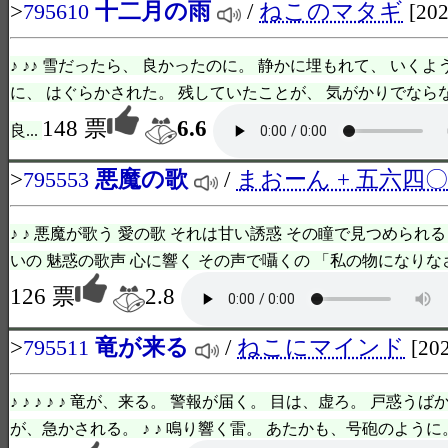
>
十二月の雨
/
ねこのマタギ
795610
[202
♪ ♪♪ 雪だったら、 良かったのに。 静かに埋もれて、 いくよ
に、 はぐらかされた。 残していたことが、 気がかりでなら
148 票
6.6
良...
>
悪魔の歌
/
まおーん + 五六四〇
795553
♪ ♪ 悪魔が歌う 愛の歌 それは甘い誘惑 その瞳で見つめられ
いの 魅惑の歌声 心に響く その声で囁くの 「私の物になりなさい」 
126 票
2.8
>
竜が来る
/
ねこにマインド
795511
[20
♪ ♪ ♪ ♪ ♪ 竜が、来る。 警報が届く。 目は、虚ろ。 戸惑う
が、急かされる。 ♪ ♪ 鳴り響く雷。 あたかも、号砲のように。 