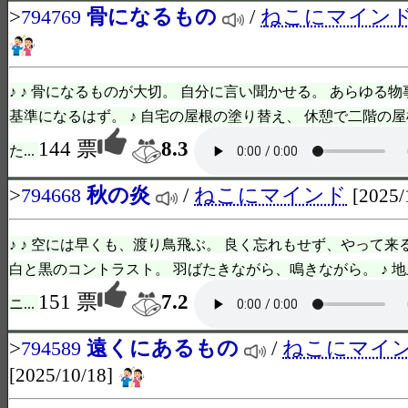
>
骨になるもの
/
ねこにマイン
794769
♪ ♪ 骨になるものが大切。 自分に言い聞かせる。 あらゆる物
基準になるはず。 ♪ 自宅の屋根の塗り替え、 休憩で二階の屋
144 票
8.3
た...
>
秋の炎
/
ねこにマインド
794668
[2025/
♪ ♪ 空には早くも、渡り鳥飛ぶ。 良く忘れもせず、やって来
白と黒のコントラスト。 羽ばたきながら、鳴きながら。 ♪ 地
151 票
7.2
ニ...
>
遠くにあるもの
/
ねこにマイ
794589
[2025/10/18]