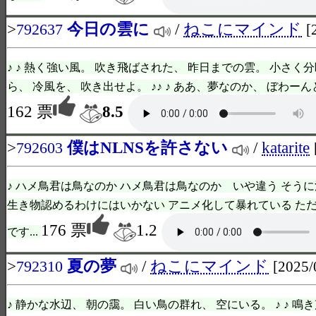
>
今日の雲に
/
ねこにマインド
792637
[
♪ ♪ 熱く強い風。 吹き飛ばされた、 昨日までの雲。 小さく
ら、 冷風を、 吹き出せよ。 ♪♪ ♪ ああ、夢なのか、 ぼわーんと
162 票
8.5
>
僕はNLNSを許さない
/
katarite
792603
♪ ハメ鳥君は鳥なのか ハメ鳥君は鳥なのか いや違う そうに
生き物認めるわけにはいかない アニメ化して暴れている ただ
176 票
1.2
です...
>
夏の夢
/
ねこにマインド
792310
[2025/
♪ 静かな水辺、 朝の靄。 白い鳥の群れ、 空にいる。 ♪ ♪ 鳴