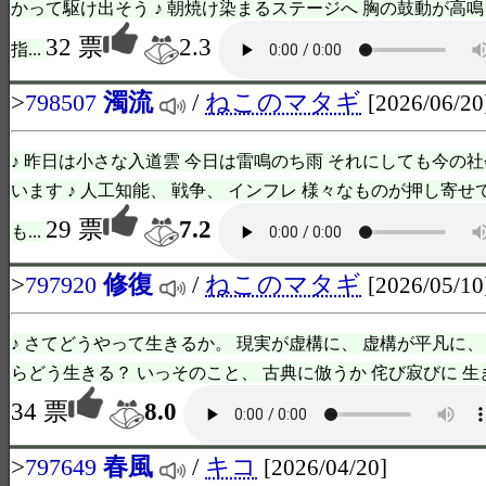
かって駆け出そう ♪ 朝焼け染まるステージへ 胸の鼓動が高鳴
32 票
2.3
指...
>
濁流
/
ねこのマタギ
798507
[2026/06/20
♪ 昨日は小さな入道雲 今日は雷鳴のち雨 それにしても今の社
います ♪ 人工知能、 戦争、 インフレ 様々なものが押し寄せ
29 票
7.2
も...
>
修復
/
ねこのマタギ
797920
[2026/05/10
♪ さてどうやって生きるか。 現実が虚構に、 虚構が平凡に、
らどう生きる？ いっそのこと、 古典に倣うか 侘び寂びに 生きるとか
34 票
8.0
>
春風
/
キコ
797649
[2026/04/20]