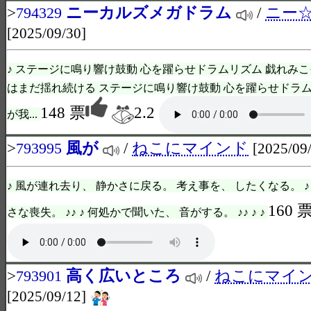
>
ニーカルズメガドラム
/
ニー
794329
[2025/09/30]
♪ ステージに鳴り響け鼓動 心を躍らせドラムリズム 戯れみこ
はまだ揺れ続ける ステージに鳴り響け鼓動 心を躍らせドラム
148 票
2.2
が我...
>
風が
/
ねこにマインド
793995
[2025/09
♪ 風が連れ去り、 静かさに戻る。 考え事を、 したくなる。 ♪
160 
さな喪失。 ♪♪ ♪ 何処かで聞いた、 音がする。 ♪♪ ♪ ♪
>
高く広いところ
/
ねこにマイ
793901
[2025/09/12]