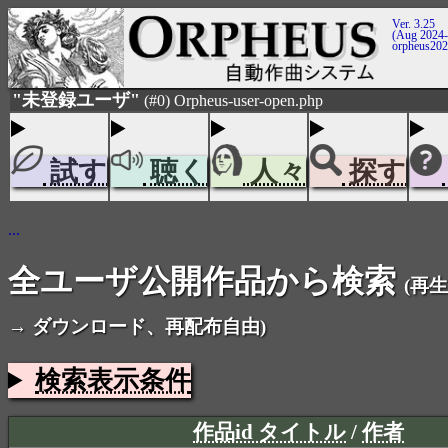
Ver. 3.25
(Aug 2024-
orpheus20
"未登録ユーザ"
(#0) Orpheus-user-open.php
試す
聴く
人々
探す
...
全ユーザ公開作品から検索
(再生
→ ダウンロード、再配布自由)
検索表示条件
作品id タイトル
/
作者