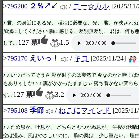
>
２％↗↙
/
ニー☆カル
795200
[2025/11/
♪ 君、の身近にある光、 犠牲に必要な、光、 君、が映されぬ
加減にしてください 胸に感じる、差別無差別、 君は、何も悪
127 票
1.5
して...
>
えいっ！
/
キコ
795170
[2025/11/24]
♪ ♪ いつだってそうさ 影が射すのは突然で 今なのかと嘆くば
もありゃしない ♪ 靄がかかったままじゃ 落ち着かない変わら
127 票
3.2
ず...
>
季節
/
ねこにマインド
795108
[2025/11
♪ ♪ ため息か、吐息か、 どちらともつかぬ息が、 午後の秋
空は澄み、風はやさしいのに。 胸の奥は、少し重たい。 理