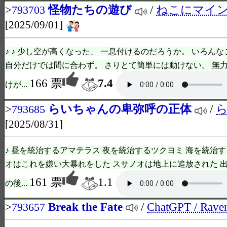
>
怪物たちの遊び
/
ねこにマイ
793703
[2025/09/01]
♪ ♪ 少し空が高くなった、 一息付けるのだろうか。 いろん
自分だけでは間に合わず。 さりとて簡単には動けない。 無
166 票
7.4
けが...
>
らいちゃんの卑弥呼の正体
/
793685
[2025/08/31]
♪ 昼を統治するアマテラス 夜を統治するツクヨミ 海を統治す
オはこれを嫌い大暴れをした スサノオは地上に追放された 出
161 票
1.1
の後...
>
Break the Fate
/
ChatGPT / Rave
793657