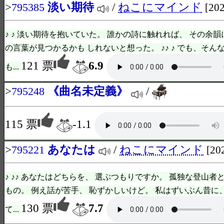
>
淡い期待
/
ねこにマインド
795385
[202
♪ ♪ 淡い期待を抱いていた。 誰かの詩に触れれば、 その余韻
の言葉が見つかるかも しれないと想った。 ♪♪ ♪ でも、そ
121 票
6.9
も...
>
《曲名未定義》
/
795248
115 票
-1.1
>
あなたは
/
ねこにマインド
795221
[20
♪ ♪♪ あなたはどちらを、 選ぶつもりですか。 孤独な登山者
もの。 例え話が苦手、 恥ずかしいけど。 私はずいぶん昔に
130 票
7.7
て...