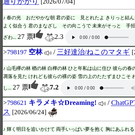
通りがかり
[2026/07/04]
♪ 春の光 おだやかな朝 君の姿に 見とれたよ きりっと結
よく似合う 君のまなざし その向こうで 未来がそっと 手
27 票
2.3
ざわ...
>
空林
/
三好達治/ねこのマタギ
798197
[
♪ 山毛欅の林 楢の林 白樺の林 ひと年私は山に住ひ 彼らの春
凋落を見た けれども彼らの裸の姿 雪の上のたたずまひこそ 
27 票
7.2
し...
>
キラメキ☆Dreaming!
/
ChatG
798621
ス
[2026/06/24]
♪ 輝く明日を追いかけて 両手いっぱい夢を抱く 胸にあふれる