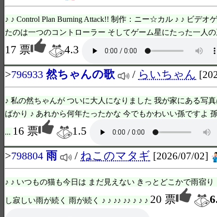
♪ ♪ Control Plan Burning Attack!! 制作：ニー☆カル ♪ 
たのは一つのコントローラー そしてゲーム星にたった一人の王が
17 票
4.3
>
然ちゃんの歌
/
らいちゃん
796933
[20
♪ 私の然ちゃんが ついに大人になりました 我が家にある写真
ばかり ♪ あれから何年たったかな 今でもかわいい孫ですよ 
16 票
1.5
...
>
雨
/
ねこのマタギ
798804
[2026/07/02]
♪ ♪ いつもの猫も今日は まだ見えない きっとどこかで雨宿り
20 票
6
し寂しい雨が続く 雨が続く ♪ ♪ ♪♪ ♪♪ ♪ ♪ ♪