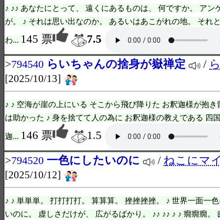
♪ ♪♪ あなたにとって、 遠くにあるものは、 何ですか。 ア
が。 ♪ それは思い出なのか。 あるいはあこがれの地。 それ
145 票
7.5
わ...
>
らいちゃんの捨身が嶽禅定
/
794540
[2025/10/13]
♪ ♪ 空海が崖の上にいる そこから飛び降りた お釈迦様が抱き
は助かった ♪ 身を捨てて人の為に お釈迦様の教えである 四
146 票
1.5
迦...
>
一色にしたいのに
/
ねこにマ
794520
[2025/10/12]
♪ ♪ 単単単。 打打打打。 算算算。 挫挫挫挫。 ♪ 世界一面一
いのに。 虚しさだけが、 広がるばかり。 ♪♪ ♪♪ ♪ ♪ 癇癇癇。 歯