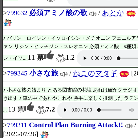
>
必須アミノ酸の歌
/
あとか
799632
♪ バリン・ロイシン・イソロイシン・メチオニン フェニル
ァン リジン・ヒシチジン・スレオニン 必須アミノ酸 9種類
11 票
1.2
ン・イソ...
>
小さな旅
/
ねこのマタギ
799345
[2
♪ 小さな旅の始まり とある図書館の花壇 あれは確かグラジオ
き出す ♪ 車の中であれやこれや 勝手に楽しく推測した ラテ
13 票
7.2
...
>
Control Plan Burning Attack!!
/
799311
[2026/07/26]