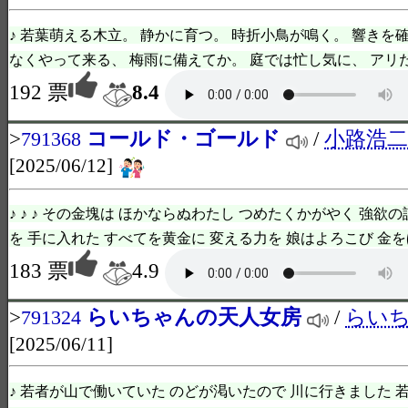
♪ 若葉萌える木立。 静かに育つ。 時折小鳥が鳴く。 響きを確か
なくやって来る、 梅雨に備えてか。 庭では忙し気に、 アリたちが
192 票
8.4
>
コールド・ゴールド
/
小路浩二
791368
[2025/06/12]
♪ ♪ ♪ その金塊は ほかならぬわたし つめたくかがやく 強欲
を 手に入れた すべてを黄金に 変える力を 娘はよろこび 金をほ
183 票
4.9
>
らいちゃんの天人女房
/
らい
791324
[2025/06/11]
♪ 若者が山で働いていた のどが渇いたので 川に行きました 