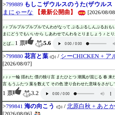
>
もしこザウルスのうた(ザウルス
799889
まにゃーな
【最新公開曲】
[2026/08/08
♪ ♪ プルプルプルプルでんわがなって ぷるぷるしんぷるおも
まにどうでもいいから しあわせでんわをとりましょう ♪ と
1 票
5.6
とば...
>
花言と葉
/
シーCHICKEN + 
799880
[2026/08/07]
♪ ♪ ♪ 一輪 揺れた 僕の独り言 またひとつ 潮風が混じる 春 
言 もうふたつ 葉を数えて その色 塗り合わせた意味をさがして 
1 票
3.2
>
海の向こう
/
北原白秋 + あと
799841
[2026/08/06]