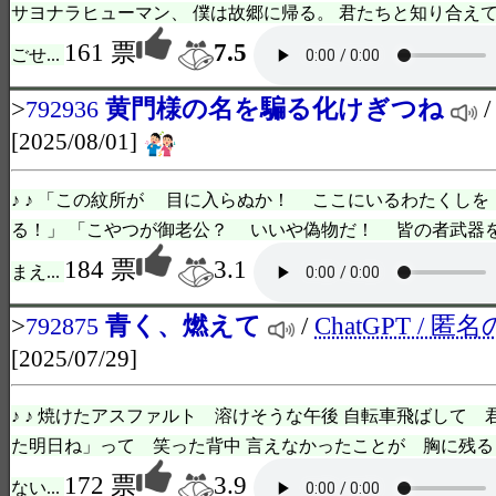
サヨナラヒューマン、 僕は故郷に帰る。 君たちと知り合えて
161 票
7.5
ごせ...
>
黄門様の名を騙る化けぎつね
792936
[2025/08/01]
♪ ♪ 「この紋所が 目に入らぬか！ ここにいるわたくし
る！」 「こやつが御老公？ いいや偽物だ！ 皆の者武器
184 票
3.1
まえ...
>
青く、燃えて
/
ChatGPT / 匿
792875
[2025/07/29]
♪ ♪ 焼けたアスファルト 溶けそうな午後 自転車飛ばして 
た明日ね」って 笑った背中 言えなかったことが 胸に残る
172 票
3.9
ない...