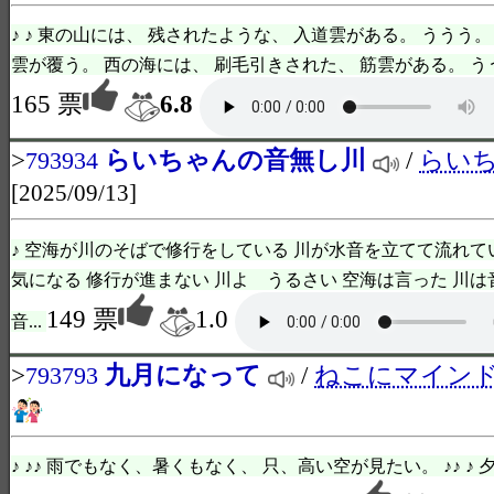
♪ ♪ 東の山には、 残されたような、 入道雲がある。 ううう。
雲が覆う。 西の海には、 刷毛引きされた、 筋雲がある。 ううう。 
165 票
6.8
>
らいちゃんの音無し川
/
らい
793934
[2025/09/13]
♪ 空海が川のそばで修行をしている 川が水音を立てて流れて
気になる 修行が進まない 川よ うるさい 空海は言った 川
149 票
1.0
音...
>
九月になって
/
ねこにマイン
793793
♪ ♪♪ 雨でもなく、暑くもなく、 只、高い空が見たい。 ♪♪ ♪