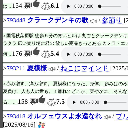
154 票
6.1
は...
>
クラークデンキの歌
/
盆踊り
793448
[
♪ 国電秋葉原駅 徒歩５分の青いビルは 丸ごとクラークデンキ
ラクラ 広い売り場に君の 欲しい商品きっとある カメラ・エ
176 票
5.4
何...
>
夏模様
/
ねこにマインド
793211
[2025/
♪ 赤み増す、痒み増す。 夏模様になった、身体。 歩みはの
夏負け、人も人の世も。 ♪ 離れてどこか、爽やかに、 そん
158 票
7.5
る、 ...
>
オルフェウスよ永遠なれ
/
ブ
793418
[2025/08/16]