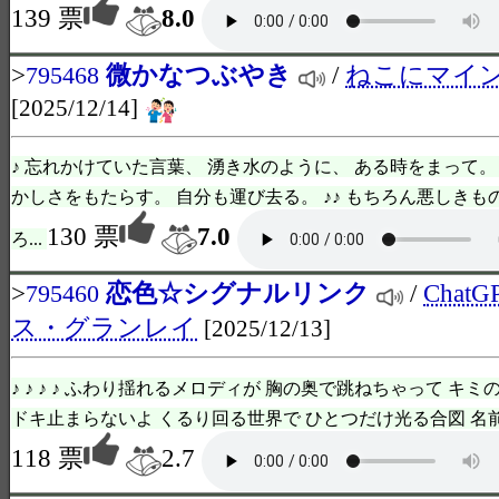
139 票
8.0
>
微かなつぶやき
/
ねこにマイ
795468
[2025/12/14]
♪ 忘れかけていた言葉、 湧き水のように、 ある時をまって。
かしさをもたらす。 自分も運び去る。 ♪♪ もちろん悪しきも
130 票
7.0
ろ...
>
恋色☆シグナルリンク
/
Chat
795460
ス・グランレイ
[2025/12/13]
♪ ♪ ♪ ♪ ふわり揺れるメロディが 胸の奥で跳ねちゃって キ
ドキ止まらないよ くるり回る世界で ひとつだけ光る合図 名前
118 票
2.7