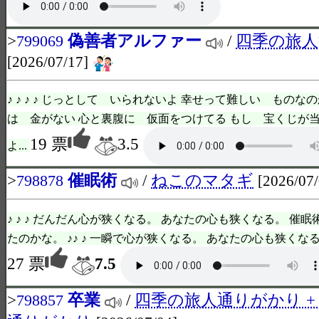
>
偽善者アルファー
/
四季の旅
799069
[2026/07/17]
♪ ♪ ♪ ♪ じっとして いられないよ 幸せって難しい ものな
は 金がない 心と裏腹に 仮面をつけてる もし 宝くじが当
19 票
3.5
よ...
>
催眠術
/
ねこのマタギ
798878
[2026/07/
♪ ♪ ♪ だんだん心が狭くなる。 あなたの心も狭くなる。 催
たのかな。 ♪♪ ♪ 一瞬で心が狭くなる。 あなたの心も狭くなる。
27 票
7.5
>
卒業
/
四季の旅人通りがかり +
798857