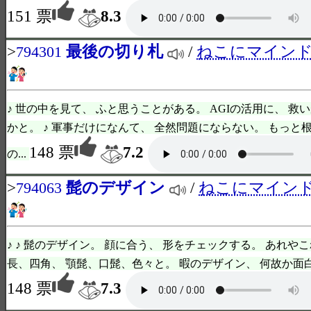
151 票
8.3
>
最後の切り札
/
ねこにマイン
794301
♪ 世の中を見て、 ふと思うことがある。 AGIの活用に、 救
かと。 ♪ 軍事だけになんて、 全然問題にならない。 もっと
148 票
7.2
の...
>
髭のデザイン
/
ねこにマイン
794063
♪ ♪ 髭のデザイン。 顔に合う、 形をチェックする。 あれや
長、四角、 顎髭、口髭、色々と。 暇のデザイン、 何故か面白い。 ♪♪
148 票
7.3