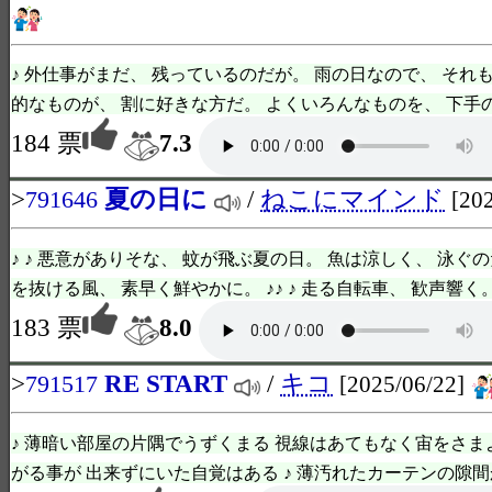
♪ 外仕事がまだ、 残っているのだが。 雨の日なので、 それもで
的なものが、 割に好きな方だ。 よくいろんなものを、 下手の横好き
184 票
7.3
>
夏の日に
/
ねこにマインド
791646
[20
♪ ♪ 悪意がありそな、 蚊が飛ぶ夏の日。 魚は涼しく、 泳ぐの
を抜ける風、 素早く鮮やかに。 ♪♪ ♪ 走る自転車、 歓声響く。 
183 票
8.0
>
RE START
/
キコ
791517
[2025/06/22]
♪ 薄暗い部屋の片隅でうずくまる 視線はあてもなく宙をさま
がる事が 出来ずにいた自覚はある ♪ 薄汚れたカーテンの隙間