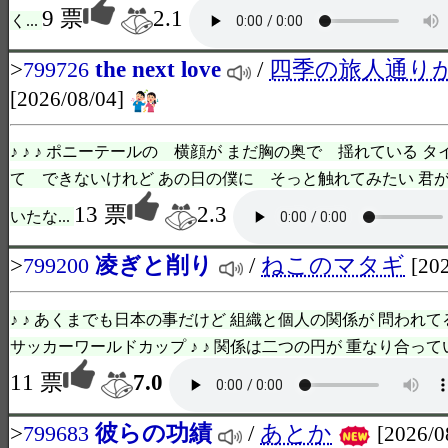
9 票
2.1
く...
>
the next love
/
四季の旅人通り
799726
[2026/08/04]
♪ ♪ ♪ ポニーテールの 横顔が まだ胸の奥で 揺れている 
て できないけれど あの日の僕に そっと触れてみたい 君
13 票
2.3
いたな...
>
凌ぎと削り
/
ねこのマタギ
799200
[20
♪ ♪ あくまでも日本の事だけど 組織と個人の関係が 問われ
サッカーワールドカップ ♪ ♪ 関係は二つの円が 重なり合ってい
11 票
7.0
>
彼らの功績
/
あとか
799683
[2026/0