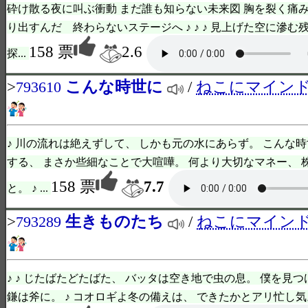
砕け散る夜に叫ぶ衝動 まだ誰も知らない未来図 胸を裂く痛み
り出すんだ 終わらないステージへ ♪ ♪ ♪ 見上げた空に滲む
158 票
2.6
探...
>
こんな時世に
/
ねこにマイン
793610
♪ 川の流れは絶えずして、 しかも元の水にあらず。 こんな
する、 まさか些細なことで大喧嘩。 何より大切なマネー、 
158 票
7.7
と。 ♪ ...
>
生きものたち
/
ねこにマイン
793289
♪ ♪ じたばたどたばた、 バッタは空き地で虫の息。 僕を見つ
鎌は斧に。 ♪ コオロギよ冬の備えは、 できたかとアリ忙し気